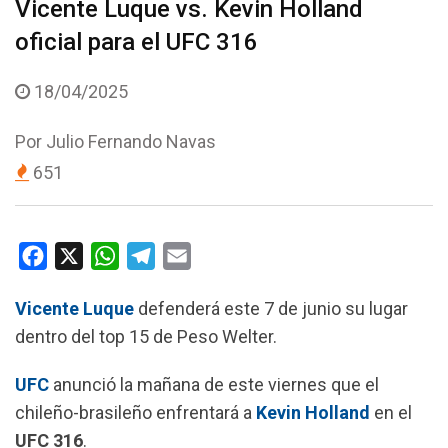
Vicente Luque vs. Kevin Holland
oficial para el UFC 316
18/04/2025
Por
Julio Fernando Navas
651
F
X
W
T
E
a
h
e
m
Vicente Luque
defenderá este 7 de junio su lugar
c
a
l
a
dentro del top 15 de Peso Welter.
e
t
e
i
b
s
g
l
UFC
anunció la mañana de este viernes que el
o
A
r
chileño-brasileño enfrentará a
Kevin Holland
en el
o
p
a
UFC 316
.