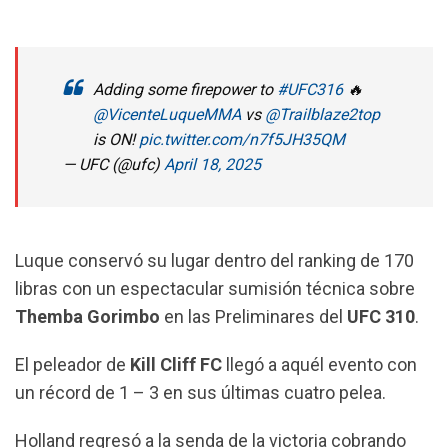
k
p
m
Adding some firepower to
#UFC316
🔥
@VicenteLuqueMMA
vs
@Trailblaze2top
is ON!
pic.twitter.com/n7f5JH35QM
— UFC (@ufc)
April 18, 2025
Luque conservó su lugar dentro del ranking de 170
libras con un espectacular sumisión técnica sobre
Themba Gorimbo
en las Preliminares del
UFC 310
.
El peleador de
Kill Cliff FC
llegó a aquél evento con
un récord de 1 – 3 en sus últimas cuatro pelea.
Holland regresó a la senda de la victoria cobrando