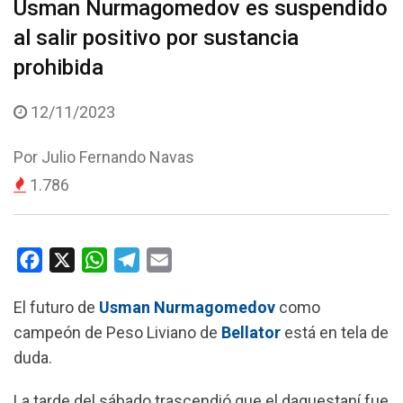
Usman Nurmagomedov es suspendido
al salir positivo por sustancia
prohibida
12/11/2023
Por
Julio Fernando Navas
1.786
F
X
W
T
E
a
h
e
m
El futuro de
Usman Nurmagomedov
como
c
a
l
a
campeón de Peso Liviano de
Bellator
está en tela de
e
t
e
i
duda.
b
s
g
l
o
A
r
La tarde del sábado trascendió que el daguestaní fue