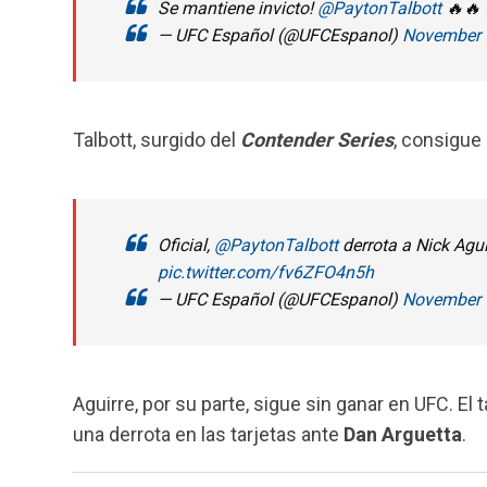
Se mantiene invicto!
@PaytonTalbott
🔥🔥
— UFC Español (@UFCEspanol)
November 
Talbott, surgido del
Contender Series
, consigue 
Oficial,
@PaytonTalbott
derrota a Nick Agu
pic.twitter.com/fv6ZFO4n5h
— UFC Español (@UFCEspanol)
November 
Aguirre, por su parte, sigue sin ganar en UFC. El 
una derrota en las tarjetas ante
Dan Arguetta
.