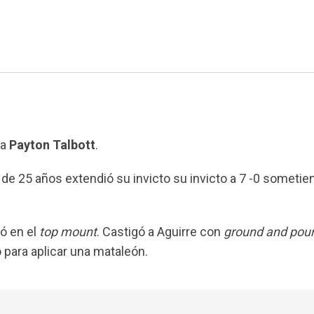
ra
Payton Talbott
.
o de 25 años extendió su invicto su invicto a 7 -0 someti
dó en el
top mount
. Castigó a Aguirre con
ground and pou
 para aplicar una mataleón.