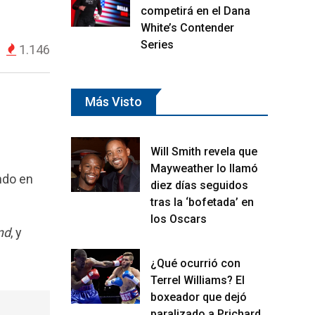
competirá en el Dana
White’s Contender
Series
1.146
Más Visto
Will Smith revela que
Mayweather lo llamó
endo en
diez días seguidos
tras la ‘bofetada’ en
los Oscars
nd
, y
¿Qué ocurrió con
Terrel Williams? El
boxeador que dejó
paralizado a Prichard