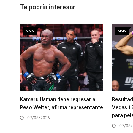
Te podría interesar
MMA
MMA
al
Resultados de los pesajes del UFC
Quillan S
tante
Vegas 120: Gamrot hace peso
pelea es
para pelea con Salkilld
06/08/
07/08/2026