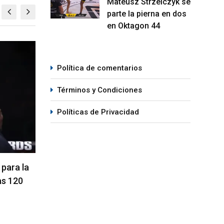
Mateusz Strzelczyk se
parte la pierna en dos
en Oktagon 44
MMA
M
Política de comentarios
Términos y Condiciones
Políticas de Privacidad
ompleta
La hija de Frank Mir competirá en
Kama
el Dana White’s Contender Series
Peso
05/08/2026
07