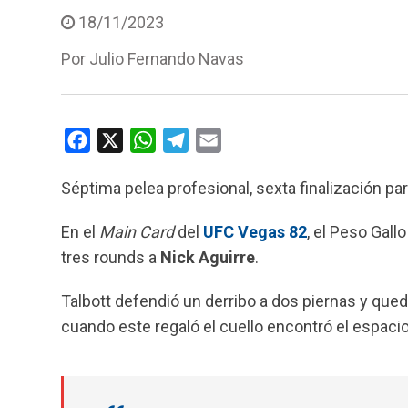
18/11/2023
Por
Julio Fernando Navas
F
X
W
T
E
a
h
e
m
Séptima pelea profesional, sexta finalización pa
c
a
l
a
e
t
e
i
En el
Main Card
del
UFC Vegas 82
, el Peso Gall
b
s
g
l
tres rounds a
Nick
Aguirre
.
o
A
r
o
p
a
Talbott defendió un derribo a dos piernas y que
k
p
m
cuando este regaló el cuello encontró el espacio