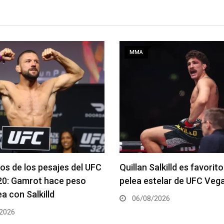
MMA
alkilld es favorito para la
Se anuncia la cartelera c
telar de UFC Vegas 120
del UFC 331
2026
06/08/2026