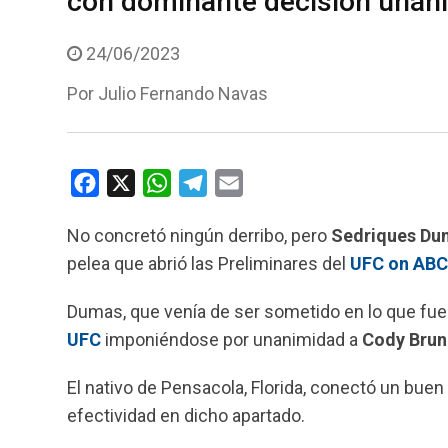
con dominante decisión unán
24/06/2023
Por
Julio Fernando Navas
F
X
W
T
E
a
h
e
m
No concretó ningún derribo, pero
Sedriques Du
c
a
l
a
pelea que abrió las Preliminares del
UFC on ABC
e
t
e
i
b
s
g
l
Dumas, que venía de ser sometido en lo que fue
o
A
r
UFC
imponiéndose por unanimidad a
Cody Bru
o
p
a
k
p
m
El nativo de Pensacola, Florida, conectó un bue
efectividad en dicho apartado.