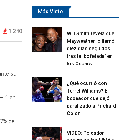
Más Visto
1.240
Will Smith revela que
Mayweather lo llamó
diez días seguidos
tras la ‘bofetada’ en
los Oscars
ante su
¿Qué ocurrió con
Terrel Williams? El
 – 1 en
boxeador que dejó
paralizado a Prichard
Colon
77% de
VIDEO: Peleador