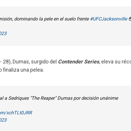
isión, dominando la pele en el suelo frente
#UFCJacksonville

023
 – 28), Dumas, surgido del
Contender Series
, eleva su ré
 finaliza una pelea.
cial a Sedriques "The Reaper" Dumas por decisión unánime
.com/xchTLt0JRR
023