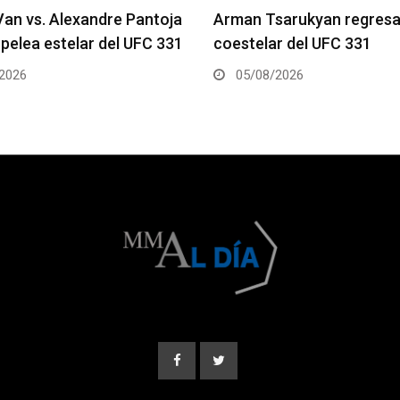
arukyan regresa en la
Gable Steveson recibe pel
r del UFC 331
UFC 331
2026
05/08/2026