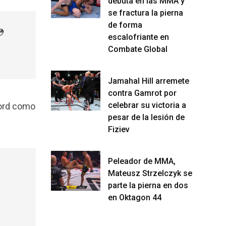
debuta en las MMA y
se fractura la pierna
de forma

escalofriante en
Combate Global
Jamahal Hill arremete
contra Gamrot por
celebrar su victoria a
cord como
pesar de la lesión de
Fiziev
Peleador de MMA,
Mateusz Strzelczyk se
parte la pierna en dos
en Oktagon 44