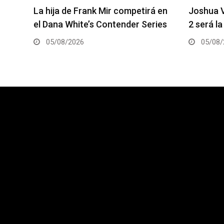
á en
Joshua Van vs. Alexandre Pantoja
Arman Ts
ies
2 será la pelea estelar del UFC 331
coestela
05/08/2026
05/08/