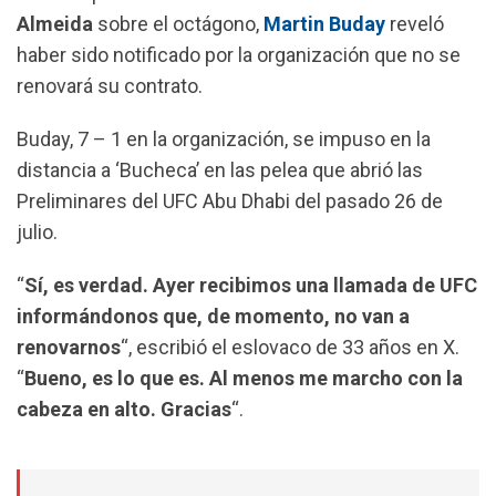
o
A
r
Almeida
sobre el octágono,
Martin Buday
reveló
o
p
a
haber sido notificado por la organización que no se
k
p
m
renovará su contrato.
Buday, 7 – 1 en la organización, se impuso en la
distancia a ‘Bucheca’ en las pelea que abrió las
Preliminares del UFC Abu Dhabi del pasado 26 de
julio.
“
Sí, es verdad. Ayer recibimos una llamada de UFC
informándonos que, de momento, no van a
renovarnos
“, escribió el eslovaco de 33 años en X.
“
Bueno, es lo que es. Al menos me marcho con la
cabeza en alto. Gracias
“.