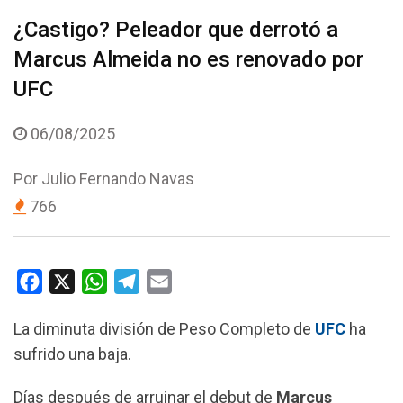
¿Castigo? Peleador que derrotó a
Marcus Almeida no es renovado por
UFC
06/08/2025
Por
Julio Fernando Navas
766
F
X
W
T
E
a
h
e
m
La diminuta división de Peso Completo de
UFC
ha
c
a
l
a
sufrido una baja.
e
t
e
i
b
s
g
l
Días después de arruinar el debut de
Marcus