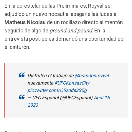
o
A
r
En la co-estelar de las Preliminares, Royval se
o
p
a
adjudicó un nuevo nocaut al apagarle las luces a
k
p
m
Matheus Nicolau
de un rodillazo directo al mentón
seguido de algo de
ground and pound
. En la
entrevista post-pelea demandó una oportunidad por
el cinturón.
Disfruten el trabajo de
@brandonroyval
nuevamente
#UFCKansasCity
pic.twitter.com/Q5zdde3S5g
— UFC Español (@UFCEspanol)
April 16,
2023