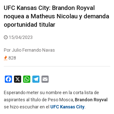
UFC Kansas City: Brandon Royval
noquea a Matheus Nicolau y demanda
oportunidad titular
15/04/2023
Por
Julio Fernando Navas
828
F
X
W
T
E
a
h
e
m
Esperando meter su nombre en la corta lista de
c
a
l
a
aspirantes al título de Peso Mosca,
Brandon Royval
e
t
e
i
se hizo escuchar en el
UFC Kansas City
.
b
s
g
l