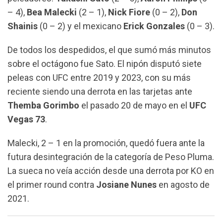
k
p
m
– 4),
Bea Malecki
(2 – 1),
Nick Fiore
(0 – 2),
Don
Shainis
(0 – 2) y el mexicano
Erick Gonzales
(0 – 3).
De todos los despedidos, el que sumó más minutos
sobre el octágono fue Sato. El nipón disputó siete
peleas con UFC entre 2019 y 2023, con su más
reciente siendo una derrota en las tarjetas ante
Themba Gorimbo
el pasado 20 de mayo en el
UFC
Vegas 73
.
Malecki, 2 – 1 en la promoción, quedó fuera ante la
futura desintegración de la categoría de Peso Pluma.
La sueca no veía acción desde una derrota por KO en
el primer round contra
Josiane Nunes
en agosto de
2021.