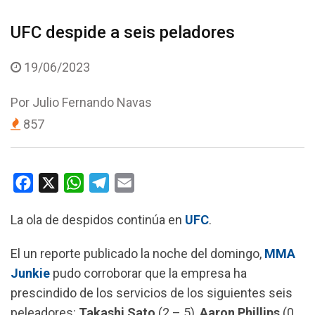
UFC despide a seis peladores
19/06/2023
Por
Julio Fernando Navas
857
F
X
W
T
E
a
h
e
m
La ola de despidos continúa en
UFC
.
c
a
l
a
e
t
e
i
El un reporte publicado la noche del domingo,
MMA
b
s
g
l
Junkie
pudo corroborar que la empresa ha
o
A
r
prescindido de los servicios de los siguientes seis
o
p
a
peleadores:
Takashi Sato
(2 – 5),
Aaron Phillips
(0