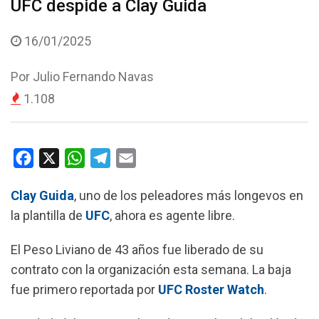
UFC despide a Clay Guida
16/01/2025
Por
Julio Fernando Navas
1.108
F
X
W
T
E
a
h
e
m
Clay Guida
, uno de los peleadores más longevos en
c
a
l
a
la plantilla de
UFC
, ahora es agente libre.
e
t
e
i
b
s
g
l
El Peso Liviano de 43 años fue liberado de su
o
A
r
contrato con la organización esta semana. La baja
o
p
a
fue primero reportada por
UFC Roster Watch
.
k
p
m