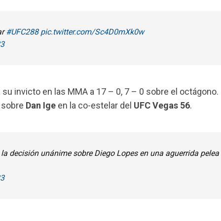
ar
#UFC288
pic.twitter.com/Sc4D0mXk0w
23
a su invicto en las MMA a 17 – 0, 7 – 0 sobre el octágono. 
a sobre
Dan Ige
en la co-estelar del
UFC Vegas 56
.
 la decisión unánime sobre Diego Lopes en una aguerrida pelea
23