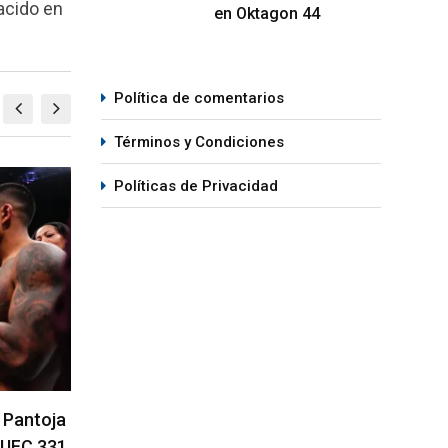
nacido en
en Oktagon 44
Política de comentarios
Términos y Condiciones
Políticas de Privacidad
MMA
M
en la
Gable Steveson recibe pelea en el
Se a
UFC 331
del 