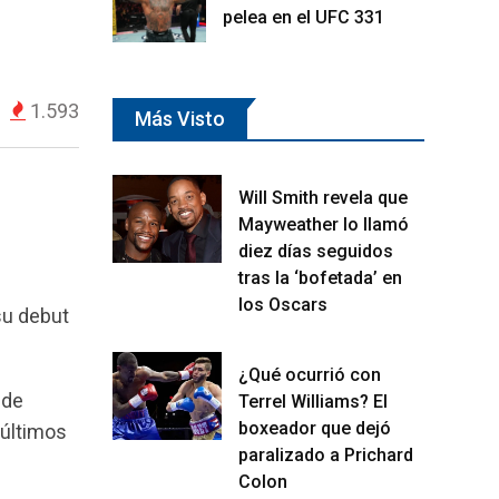
pelea en el UFC 331
1.593
Más Visto
Will Smith revela que
Mayweather lo llamó
diez días seguidos
tras la ‘bofetada’ en
los Oscars
su debut
¿Qué ocurrió con
 de
Terrel Williams? El
boxeador que dejó
 últimos
paralizado a Prichard
Colon