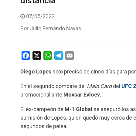
distancia
07/05/2023
Por
Julio Fernando Navas
F
X
W
T
E
a
h
e
m
Diego Lopes
solo precisó de cinco días para po
c
a
l
a
e
t
e
i
En el segundo combate del
Main Card
del
UFC 
b
s
g
l
promocional ante
Movsar Evloev
.
o
A
r
o
p
a
El ex-campeón de
M-1 Global
se aseguró los as
k
p
m
sumisión de Lopes, quien quedó muy cerca de enco
segundos de pelea.