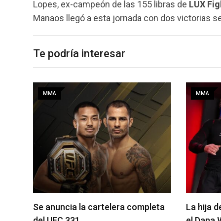
Lopes, ex-campeón de las 155 libras de
LUX Fig
Manaos llegó a esta jornada con dos victorias s
Te podría interesar
MMA
MMA
eta
La hija de Frank Mir competirá en
Joshua V
el Dana White’s Contender Series
2 será la