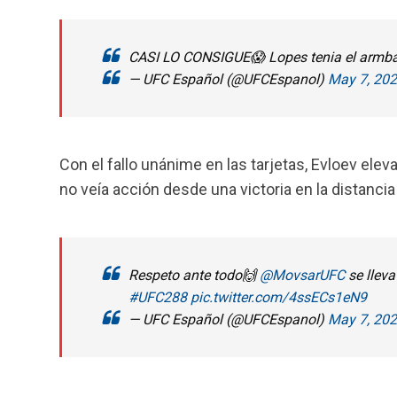
CASI LO CONSIGUE😱 Lopes tenia el armb
— UFC Español (@UFCEspanol)
May 7, 20
Con el fallo unánime en las tarjetas, Evloev elev
no veía acción desde una victoria en la distanci
Respeto ante todo🙌
@MovsarUFC
se lleva
#UFC288
pic.twitter.com/4ssECs1eN9
— UFC Español (@UFCEspanol)
May 7, 20