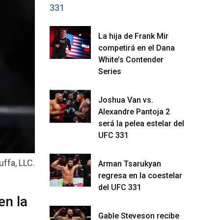
La hija de Frank Mir
competirá en el Dana
White’s Contender
Series
Joshua Van vs.
Alexandre Pantoja 2
será la pelea estelar del
UFC 331
ffa, LLC.
Arman Tsarukyan
regresa en la coestelar
del UFC 331
en la
Gable Steveson recibe