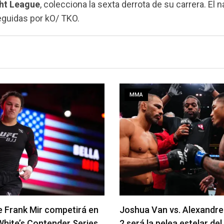
ht League
, colecciona la sexta derrota de su carrera. El 
eguidas por kO/ TKO.
MMA
an vs. Alexandre Pantoja
Arman Tsarukyan regresa 
 pelea estelar del UFC 331
coestelar del UFC 331