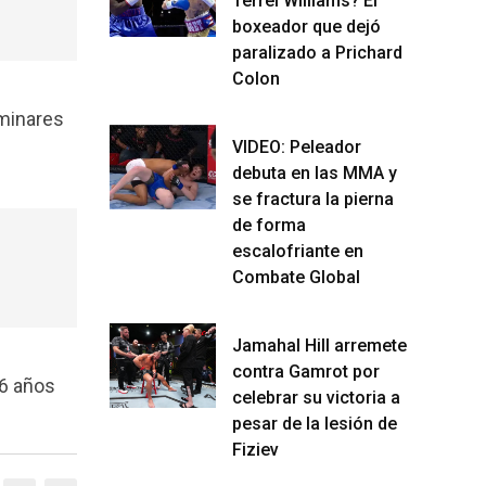
Terrel Williams? El
boxeador que dejó
paralizado a Prichard
Colon
iminares
VIDEO: Peleador
debuta en las MMA y
se fractura la pierna
de forma
escalofriante en
Combate Global
Jamahal Hill arremete
contra Gamrot por
26 años
celebrar su victoria a
pesar de la lesión de
Fiziev