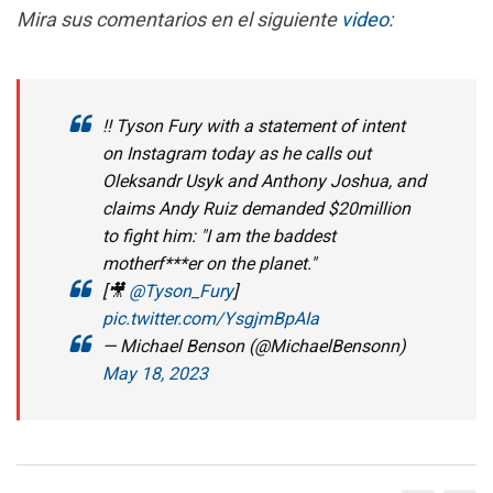
Mira sus comentarios en el siguiente
video
:
‼️ Tyson Fury with a statement of intent
on Instagram today as he calls out
Oleksandr Usyk and Anthony Joshua, and
claims Andy Ruiz demanded $20million
to fight him: "I am the baddest
motherf***er on the planet."
[🎥
@Tyson_Fury
]
pic.twitter.com/YsgjmBpAIa
— Michael Benson (@MichaelBensonn)
May 18, 2023