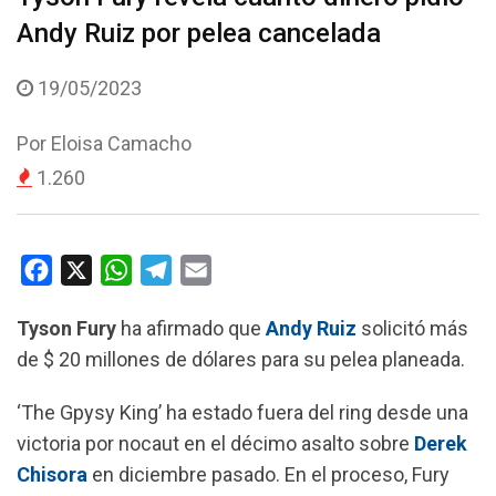
Andy Ruiz por pelea cancelada
19/05/2023
Por
Eloisa Camacho
1.260
F
X
W
T
E
a
h
e
m
Tyson Fury
ha afirmado que
Andy Ruiz
solicitó más
c
a
l
a
de $ 20 millones de dólares para su pelea planeada.
e
t
e
i
b
s
g
l
‘The Gpysy King’ ha estado fuera del ring desde una
o
A
r
victoria por nocaut en el décimo asalto sobre
Derek
o
p
a
Chisora
​​en diciembre pasado. En el proceso, Fury
k
p
m