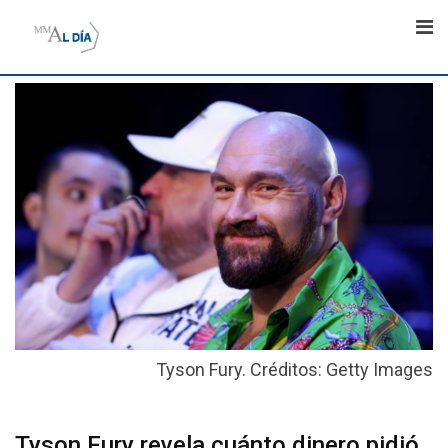
Skip
to
content
Tyson Fury. Créditos: Getty Images
Tyson Fury revela cuánto dinero pidió