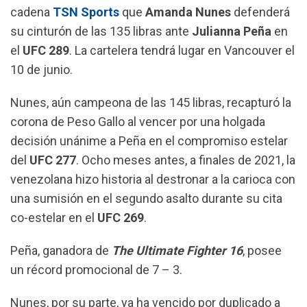
o
p
a
cadena
TSN Sports
que
Amanda Nunes
defenderá
k
p
m
su cinturón de las 135 libras ante
Julianna Peña
en
el
UFC 289
. La cartelera tendrá lugar en Vancouver el
10 de junio.
Nunes, aún campeona de las 145 libras, recapturó la
corona de Peso Gallo al vencer por una holgada
decisión unánime a Peña en el compromiso estelar
del
UFC 277
. Ocho meses antes, a finales de 2021, la
venezolana hizo historia al destronar a la carioca con
una sumisión en el segundo asalto durante su cita
co-estelar en el
UFC 269
.
Peña, ganadora de
The Ultimate Fighter 16
, posee
un récord promocional de 7 – 3.
Nunes, por su parte, ya ha vencido por duplicado a