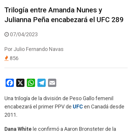
Trilogía entre Amanda Nunes y
Julianna Peña encabezará el UFC 289
07/04/2023
Por
Julio Fernando Navas
856
F
X
W
T
E
a
h
e
m
Una trilogía de la división de Peso Gallo femenil
c
a
l
a
encabezará el primer PPV de
UFC
en Canadá desde
e
t
e
i
2011.
b
s
g
l
o
A
r
Dana White
le confirmó a Aaron Bronsteter de la