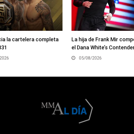
de Frank Mir competirá en
Joshua Van vs. Alexandre
White’s Contender Series
2 será la pelea estelar de
2026
05/08/2026