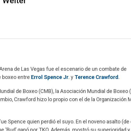
 Welter
le Arena de Las Vegas fue el escenario de un combate de
de boxeo entre
Errol
Spence
Jr
. y
Terence
Crawford
.
undial de Boxeo (CMB), la Asociación Mundial de Boxeo 
ambio, Crawford hizo lo propio con el de la Organización 
fue Spence quien perdió el suyo. En el noveno asalto (de 
 que ‘Bud’ ganó por TKO. Además, mostró su superioridad 