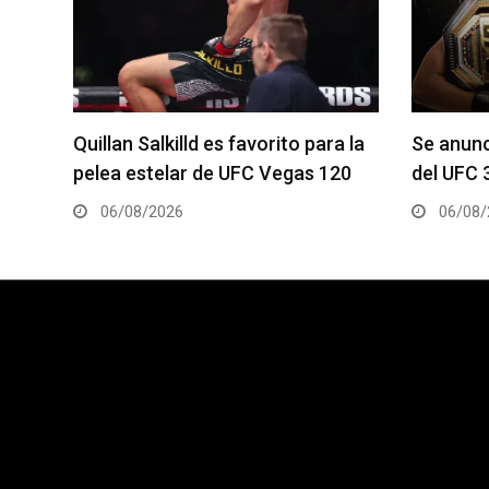
a la
Se anuncia la cartelera completa
La hija 
20
del UFC 331
el Dana 
06/08/2026
05/08/