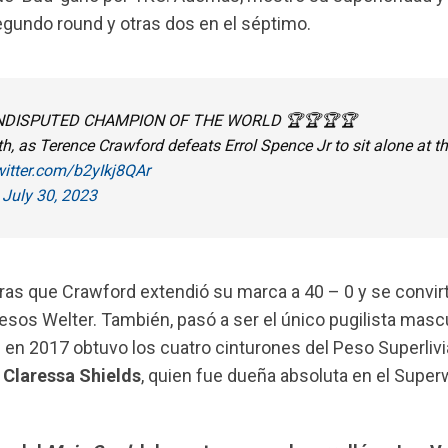
segundo round y otras dos en el séptimo.
NDISPUTED CHAMPION OF THE WORLD 🏆🏆🏆🏆
9th, as Terence Crawford defeats Errol Spence Jr to sit alone at t
witter.com/b2yIkj8QAr
)
July 30, 2023
tras que Crawford extendió su marca a 40 – 0 y se convirt
esos Welter. También, pasó a ser el único pugilista masc
 en 2017 obtuvo los cuatro cinturones del Peso Superlivi
o
Claressa
Shields
, quien fue dueña absoluta en el Super