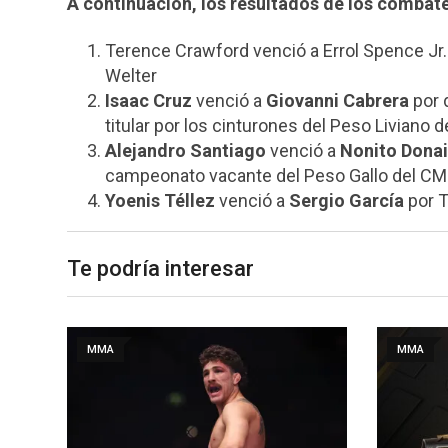
A continuación, los resultados de los combat
Terence Crawford venció a Errol Spence Jr. 
Welter
Isaac
Cruz
venció a
Giovanni
Cabrera
por 
titular por los cinturones del Peso Liviano 
Alejandro
Santiago
venció a
Nonito
Donai
campeonato vacante del Peso Gallo del C
Yoenis
Téllez
venció a
Sergio
García
por T
Te podría interesar
MMA
MMA