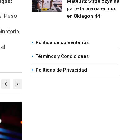
egas:
Mateusz Strzelczyk se
parte la pierna en dos
el Peso
en Oktagon 44
inatoria
Política de comentarios
 el
Términos y Condiciones
Políticas de Privacidad
MMA
M