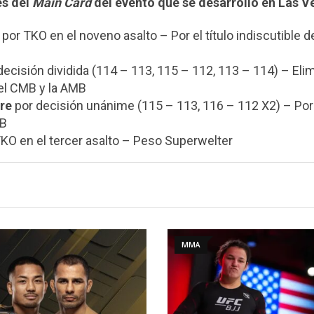
es del
Main
Card
del evento que se desarrolló en Las V
por TKO en el noveno asalto – Por el título indiscutible d
decisión dividida (114 – 113, 115 – 112, 113 – 114) – Elim
del CMB y la AMB
re
por decisión unánime (115 – 113, 116 – 112 X2) – Por
MB
KO en el tercer asalto – Peso Superwelter
MMA