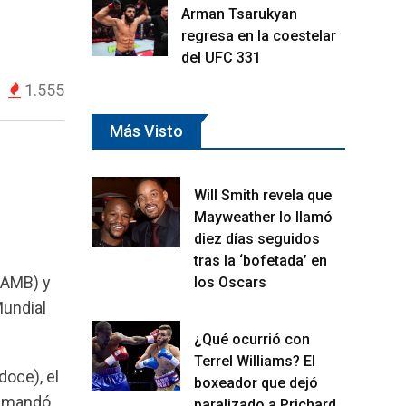
Arman Tsarukyan
regresa en la coestelar
del UFC 331
1.555
Más Visto
Will Smith revela que
Mayweather lo llamó
diez días seguidos
tras la ‘bofetada’ en
(AMB) y
los Oscars
Mundial
¿Qué ocurrió con
Terrel Williams? El
doce), el
boxeador que dejó
y mandó
paralizado a Prichard