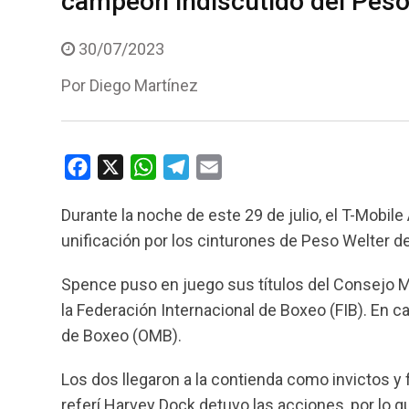
campeón indiscutido del Peso
30/07/2023
Por
Diego Martínez
F
X
W
T
E
a
h
e
m
Durante la noche de este 29 de julio, el T-Mobi
c
a
l
a
unificación por los cinturones de Peso Welter 
e
t
e
i
b
s
g
l
Spence puso en juego sus títulos del Consejo M
o
A
r
la Federación Internacional de Boxeo (FIB). En c
o
p
a
de Boxeo (OMB).
k
p
m
Los dos llegaron a la contienda como invictos y 
referí Harvey Dock detuvo las acciones, por lo