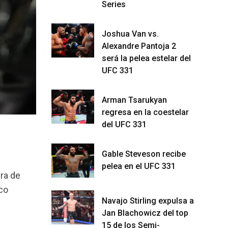
Series
Joshua Van vs.
Alexandre Pantoja 2
será la pelea estelar del
UFC 331
Arman Tsarukyan
regresa en la coestelar
del UFC 331
Gable Steveson recibe
pelea en el UFC 331
era de
nco
Navajo Stirling expulsa a
Jan Blachowicz del top
15 de los Semi-