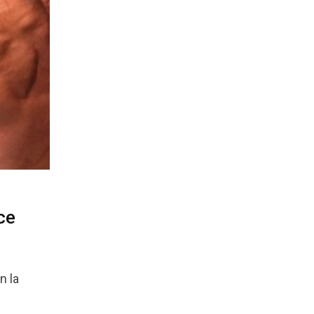
ce
n la