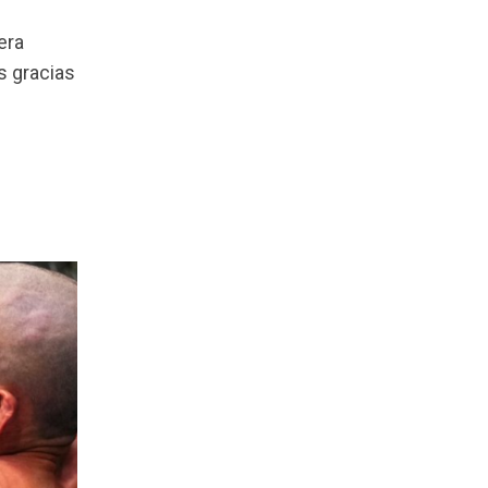
era
s gracias