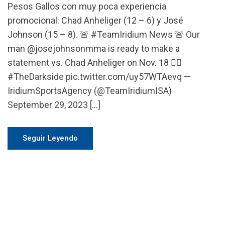
Pesos Gallos con muy poca experiencia
promocional: Chad Anheliger (12 – 6) y José
Johnson (15 – 8). 🚨 #TeamIridium News 🚨 Our
man @josejohnsonmma is ready to make a
statement vs. Chad Anheliger on Nov. 18 ✍🏽
#TheDarkside pic.twitter.com/uy57WTAevq —
IridiumSportsAgency (@TeamIridiumISA)
September 29, 2023 […]
Seguir Leyendo