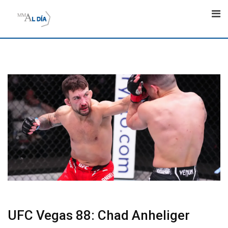
Skip
to
content
UFC Vegas 88: Chad Anheliger