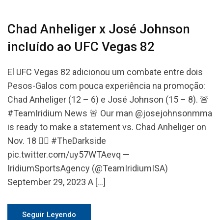
Chad Anheliger x José Johnson
incluído ao UFC Vegas 82
El UFC Vegas 82 adicionou um combate entre dois
Pesos-Galos com pouca experiência na promoção:
Chad Anheliger (12 – 6) e José Johnson (15 – 8). 🚨
#TeamIridium News 🚨 Our man @josejohnsonmma
is ready to make a statement vs. Chad Anheliger on
Nov. 18 ✍🏽 #TheDarkside
pic.twitter.com/uy57WTAevq —
IridiumSportsAgency (@TeamIridiumISA)
September 29, 2023 A […]
Seguir Leyendo