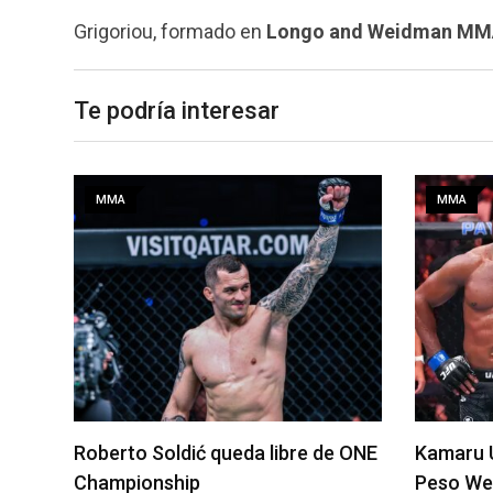
Grigoriou, formado en
Longo and Weidman M
Te podría interesar
MMA
ć queda libre de ONE
Kamaru Usman debe regresar a
p
Peso Welter, afirma represent