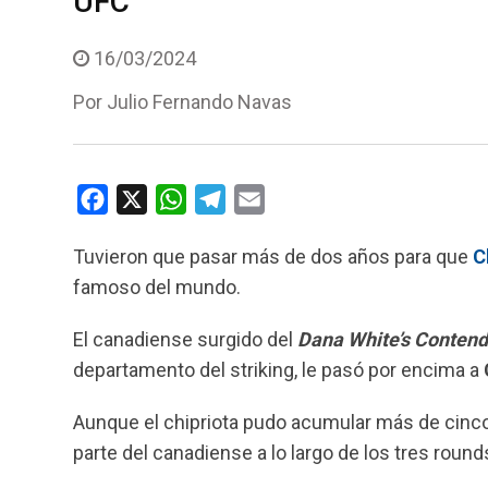
UFC
16/03/2024
Por
Julio Fernando Navas
F
X
W
T
E
a
h
e
m
Tuvieron que pasar más de dos años para que
C
c
a
l
a
famoso del mundo.
e
t
e
i
b
s
g
l
El canadiense surgido del
Dana White’s Contend
o
A
r
departamento del striking, le pasó por encima a
o
p
a
k
p
m
Aunque el chipriota pudo acumular más de cinco
parte del canadiense a lo largo de los tres round