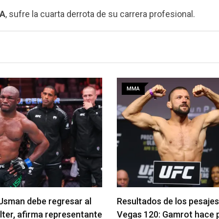
MA
, sufre la cuarta derrota de su carrera profesional.
MMA
MMA
l
Resultados de los pesajes del UFC
Quillan Sa
ante
Vegas 120: Gamrot hace peso
pelea est