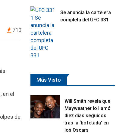
Se anuncia la cartelera
completa del UFC 331
710
más
Más Visto
, en el
Will Smith revela que
Mayweather lo llamó
diez días seguidos
golpes de
tras la ‘bofetada’ en
los Oscars