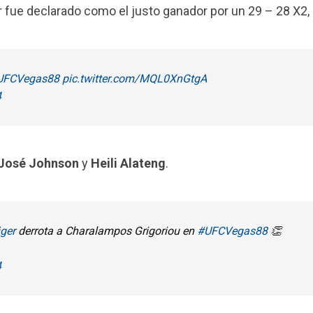
r fue declarado como el justo ganador por un 29 – 28 X2, 
UFCVegas88
pic.twitter.com/MQL0XnGtgA
4
José Johnson
y
Heili Alateng
.
ger
derrota a Charalampos Grigoriou en
#UFCVegas88
👏
4