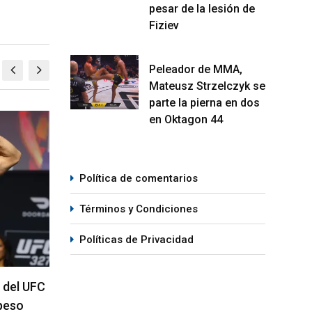
pesar de la lesión de
Fiziev
Peleador de MMA,
Mateusz Strzelczyk se
parte la pierna en dos
en Oktagon 44
MMA
Política de comentarios
Términos y Condiciones
Políticas de Privacidad
lkilld es favorito para la
Se anuncia la cartelera c
elar de UFC Vegas 120
del UFC 331