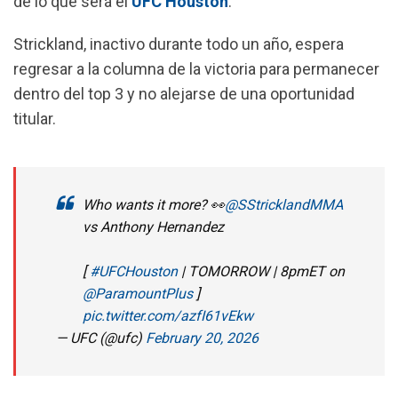
de lo que será el
UFC Houston
.
o
A
r
o
p
a
Strickland, inactivo durante todo un año, espera
k
p
m
regresar a la columna de la victoria para permanecer
dentro del top 3 y no alejarse de una oportunidad
titular.
Who wants it more? 👀
@SStricklandMMA
vs Anthony Hernandez
[
#UFCHouston
| TOMORROW | 8pmET on
@ParamountPlus
]
pic.twitter.com/azfI61vEkw
— UFC (@ufc)
February 20, 2026