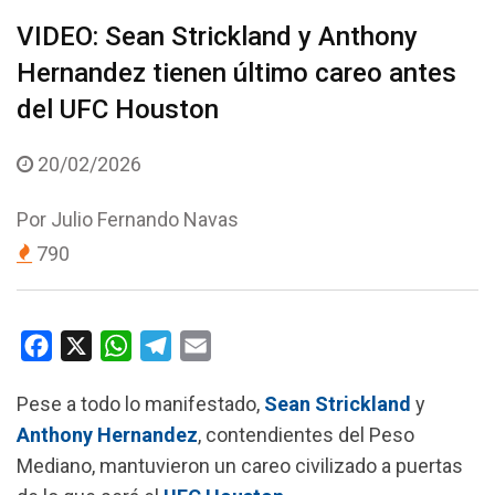
VIDEO: Sean Strickland y Anthony
Hernandez tienen último careo antes
del UFC Houston
20/02/2026
Por
Julio Fernando Navas
790
F
X
W
T
E
a
h
e
m
Pese a todo lo manifestado,
Sean Strickland
y
c
a
l
a
Anthony Hernandez
, contendientes del Peso
e
t
e
i
Mediano, mantuvieron un careo civilizado a puertas
b
s
g
l