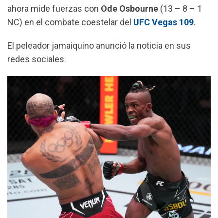
o
p
a
ahora mide fuerzas con
Ode Osbourne
(13 – 8 – 1
k
p
m
NC) en el combate coestelar del
UFC Vegas 109
.
El peleador jamaiquino anunció la noticia en sus
redes sociales.