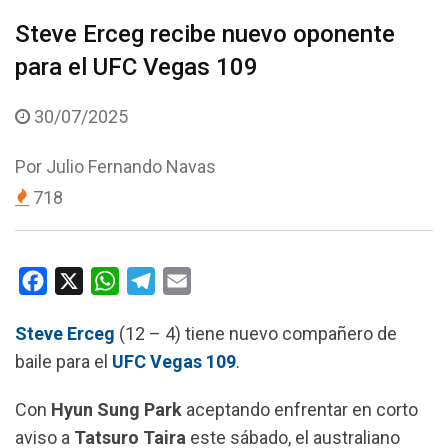
Steve Erceg recibe nuevo oponente
para el UFC Vegas 109
30/07/2025
Por
Julio Fernando Navas
718
F
X
W
T
E
a
h
e
m
Steve Erceg
(12 – 4) tiene nuevo compañero de
c
a
l
a
baile para el
UFC Vegas 109
.
e
t
e
i
b
s
g
l
Con
Hyun Sung Park
aceptando enfrentar en corto
o
A
r
aviso a
Tatsuro Taira
este sábado, el australiano