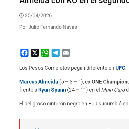
Almeida con KO en el segundo
25/04/2026
Por
Julio Fernando Navas
F
X
W
T
E
a
h
e
m
Los Pesos Completos pegan diferente en
UFC
.
c
a
l
a
e
t
e
i
Marcus Almeida
(5 – 3 – 1), ex
ONE Champions
b
s
g
l
frente a
Ryan Spann
(24 – 11) en el
Main Card
d
o
A
r
o
p
a
El peligroso cinturón negro en BJJ sucumbió en
k
p
m