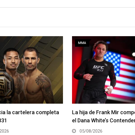
MMA
de Frank Mir competirá en
Joshua Van vs. Alexandre
White’s Contender Series
2 será la pelea estelar de
2026
05/08/2026