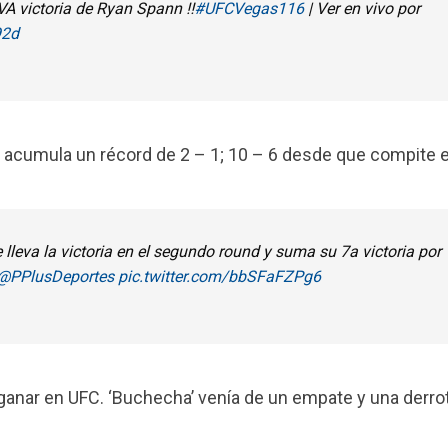
A victoria de Ryan Spann ‼️
#UFCVegas116
| Ver en vivo por
92d
acumula un récord de 2 – 1; 10 – 6 desde que compite 
 lleva la victoria en el segundo round y suma su 7a victoria por
@PPlusDeportes
pic.twitter.com/bbSFaFZPg6
 ganar en UFC. ‘Buchecha’ venía de un empate y una derro