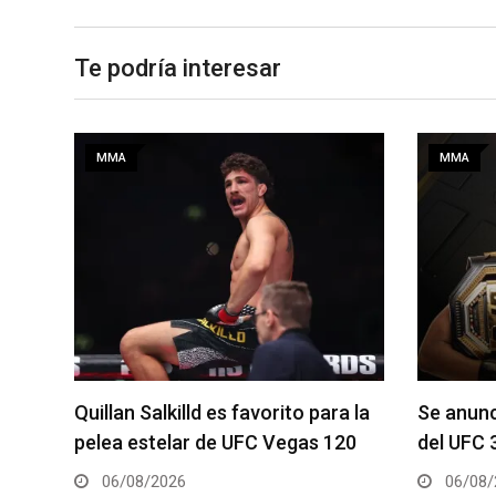
Te podría interesar
MMA
MMA
a la
Se anuncia la cartelera completa
La hija 
20
del UFC 331
el Dana 
06/08/2026
05/08/