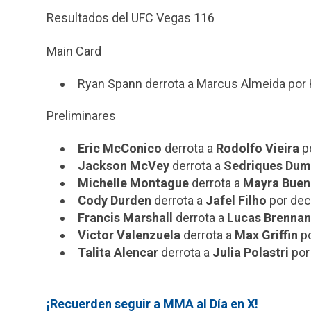
Resultados del UFC Vegas 116
Main Card
Ryan Spann derrota a Marcus Almeida por K
Preliminares
Eric McConico
derrota a
Rodolfo Vieira
po
Jackson McVey
derrota a
Sedriques Dum
Michelle Montague
derrota a
Mayra Buen
Cody Durden
derrota a
Jafel Filho
por dec
Francis Marshall
derrota a
Lucas Brennan
Victor Valenzuela
derrota a
Max Griffin
po
Talita Alencar
derrota a
Julia Polastri
por
¡Recuerden seguir a MMA al Día en X!