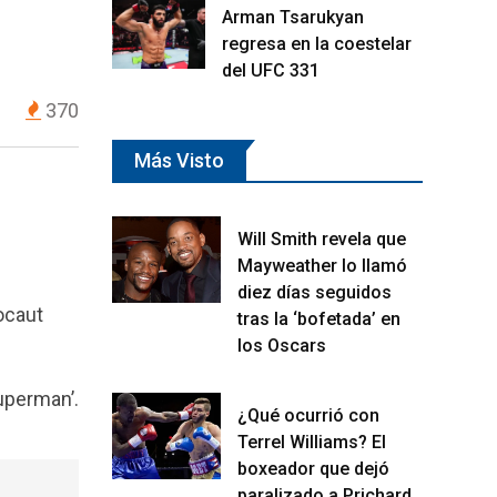
Arman Tsarukyan
regresa en la coestelar
del UFC 331
370
Más Visto
Will Smith revela que
Mayweather lo llamó
diez días seguidos
nocaut
tras la ‘bofetada’ en
los Oscars
uperman’.
¿Qué ocurrió con
Terrel Williams? El
boxeador que dejó
paralizado a Prichard