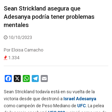
Sean Strickland asegura que
Adesanya podría tener problemas
mentales
10/10/2023
Por
Eloisa Camacho
1.334
F
X
W
T
E
a
h
e
m
Sean Strickland todavía está en su vuelta de la
c
a
l
a
victoria desde que destronó a
Israel Adesanya
e
t
e
i
como campeón de Peso Mediano de
UFC
. La pelea
b
s
g
l