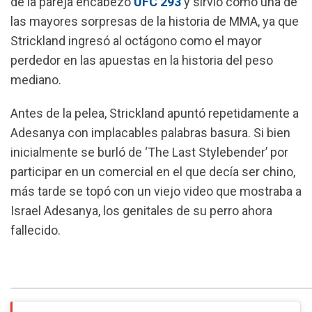
de la pareja encabezó
UFC 293
y sirvió como una de
o
A
r
las mayores sorpresas de la historia de MMA, ya que
o
p
a
Strickland ingresó al octágono como el mayor
k
p
m
perdedor en las apuestas en la historia del peso
mediano.
Antes de la pelea, Strickland apuntó repetidamente a
Adesanya con implacables palabras basura. Si bien
inicialmente se burló de ‘The Last Stylebender’ por
participar en un comercial en el que decía ser chino,
más tarde se topó con un viejo video que mostraba a
Israel Adesanya, los genitales de su perro ahora
fallecido.