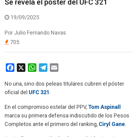
Se revela el póster del UFC 321
19/09/2025
Por
Julio Fernando Navas
705
F
X
W
T
E
a
h
e
m
No una, sino dos peleas titulares cubren el póster
c
a
l
a
oficial del
UFC 321
.
e
t
e
i
b
s
g
l
En el compromiso estelar del PPV,
Tom Aspinall
o
A
r
marca su primera defensa indiscutido de los Pesos
o
p
a
Completos ante el primero del ranking,
Ciryl Gane
.
k
p
m