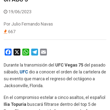
19/06/2023
Por
Julio Fernando Navas
667
F
X
W
T
E
a
h
e
m
Durante la transmisión del
UFC Vegas 75
del pasado
c
a
l
a
sábado,
UFC
dio a conocer el orden de la cartelera de
e
t
e
i
su evento que marca el regreso del octágono a
b
s
g
l
Jacksonville, Florida.
o
A
r
o
p
a
En el compromiso estelar a cinco asaltos, el español
k
p
m
Ilia Topuria
buscará filtrarse dentro del top 5 de