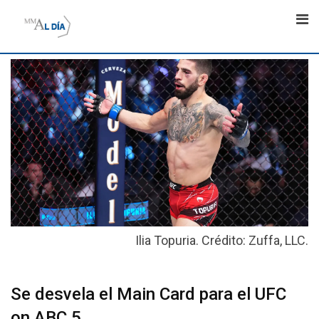
Skip
to
content
Ilia Topuria. Crédito: Zuffa, LLC.
Se desvela el Main Card para el UFC
on ABC 5