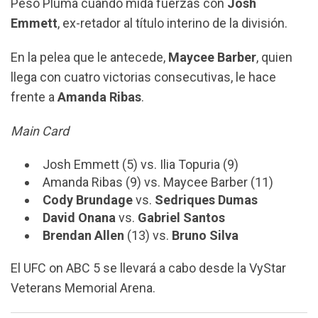
Peso Pluma cuando mida fuerzas con
Josh
Emmett
, ex-retador al título interino de la división.
En la pelea que le antecede,
Maycee Barber
, quien
llega con cuatro victorias consecutivas, le hace
frente a
Amanda Ribas
.
Main Card
Josh Emmett (5) vs. Ilia Topuria (9)
Amanda Ribas (9) vs. Maycee Barber (11)
Cody Brundage
vs.
Sedriques Dumas
David Onana
vs.
Gabriel Santos
Brendan Allen
(13) vs.
Bruno Silva
El UFC on ABC 5 se llevará a cabo desde la VyStar
Veterans Memorial Arena.