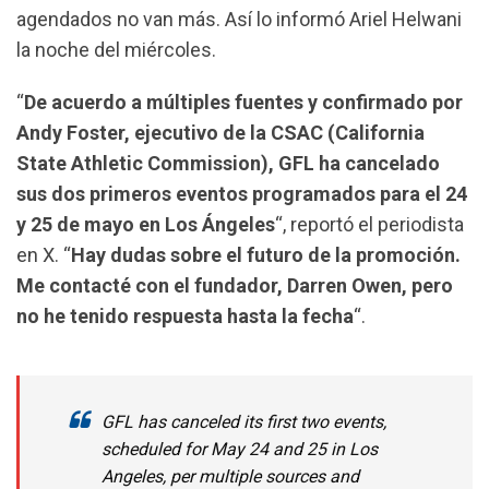
o
p
a
agendados no van más. Así lo informó Ariel Helwani
k
p
m
la noche del miércoles.
“
De acuerdo a múltiples fuentes y confirmado por
Andy Foster, ejecutivo de la CSAC (California
State Athletic Commission), GFL ha cancelado
sus dos primeros eventos programados para el 24
y 25 de mayo en Los Ángeles
“, reportó el periodista
en X. “
Hay dudas sobre el futuro de la promoción.
Me contacté con el fundador, Darren Owen, pero
no he tenido respuesta hasta la fecha
“.
GFL has canceled its first two events,
scheduled for May 24 and 25 in Los
Angeles, per multiple sources and