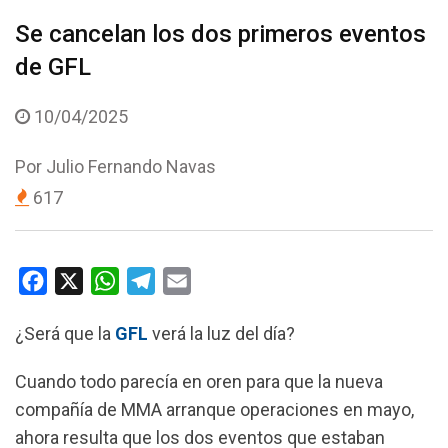
Se cancelan los dos primeros eventos
de GFL
10/04/2025
Por
Julio Fernando Navas
617
F
X
W
T
E
a
h
e
m
¿Será que la
GFL
verá la luz del día?
c
a
l
a
e
t
e
i
Cuando todo parecía en oren para que la nueva
b
s
g
l
compañía de MMA arranque operaciones en mayo,
o
A
r
ahora resulta que los dos eventos que estaban