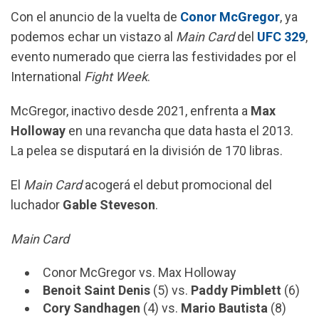
Con el anuncio de la vuelta de
Conor McGregor
, ya
c
a
l
a
podemos echar un vistazo al
Main Card
del
UFC 329
,
e
t
e
i
evento numerado que cierra las festividades por el
b
s
g
l
International
Fight Week
.
o
A
r
o
p
a
McGregor, inactivo desde 2021, enfrenta a
Max
k
p
m
Holloway
en una revancha que data hasta el 2013.
La pelea se disputará en la división de 170 libras.
El
Main Card
acogerá el debut promocional del
luchador
Gable Steveson
.
Main Card
Conor McGregor vs. Max Holloway
Benoit Saint Denis
(5) vs.
Paddy Pimblett
(6)
Cory Sandhagen
(4) vs.
Mario Bautista
(8)