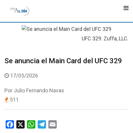
Skip
to
content
UFC 329. Zuffa, LLC.
Se anuncia el Main Card del UFC 329
17/05/2026
Por
Julio Fernando Navas
511
F
X
W
T
E
a
h
e
m