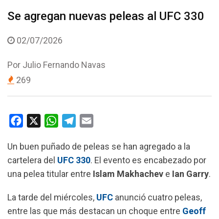
Se agregan nuevas peleas al UFC 330
02/07/2026
Por
Julio Fernando Navas
269
F
X
W
T
E
a
h
e
m
Un buen puñado de peleas se han agregado a la
c
a
l
a
cartelera del
UFC 330
. El evento es encabezado por
e
t
e
i
una pelea titular entre
Islam
Makhachev
e
Ian Garry
.
b
s
g
l
o
A
r
La tarde del miércoles,
UFC
anunció cuatro peleas,
o
p
a
entre las que más destacan un choque entre
Geoff
k
p
m