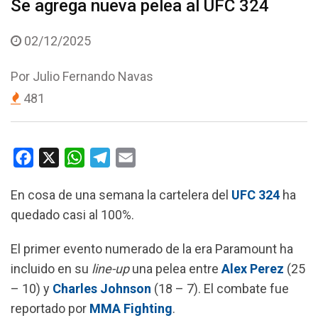
Se agrega nueva pelea al UFC 324
02/12/2025
Por
Julio Fernando Navas
481
F
X
W
T
E
a
h
e
m
En cosa de una semana la cartelera del
UFC 324
ha
c
a
l
a
quedado casi al 100%.
e
t
e
i
b
s
g
l
El primer evento numerado de la era Paramount ha
o
A
r
incluido en su
line-up
una pelea entre
Alex Perez
(25
o
p
a
– 10) y
Charles Johnson
(18 – 7). El combate fue
k
p
m
reportado por
MMA Fighting
.