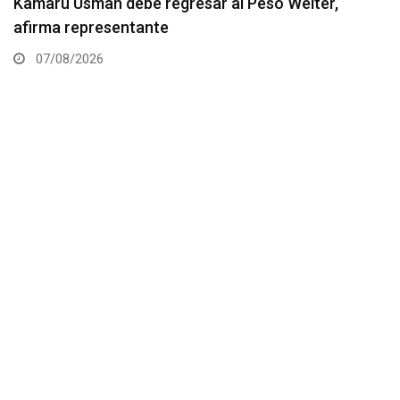
Resultados de los pesajes del UFC Vegas 120:
Gamrot hace peso para pelea con Salkilld
07/08/2026