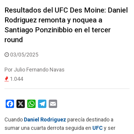
Resultados del UFC Des Moine: Daniel
Rodriguez remonta y noquea a
Santiago Ponzinibbio en el tercer
round
03/05/2025
Por
Julio Fernando Navas
1.044
F
X
W
T
E
a
h
e
m
Cuando
Daniel Rodriguez
parecía destinado a
c
a
l
a
sumar una cuarta derrota seguida en
UFC
y ser
e
t
e
i