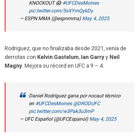
KNOCKOUT 😱
#UFCDesMoines
pic.twitter.com/5sXYmQykDy
— ESPN MMA (@espnmma)
May 4, 2025
Rodriguez, que no finalizaba desde 2021, venía de
derrotas con
Kelvin Gastelum
,
Ian Garry
y
Neil
Magny
. Mejora su récord en UFC a 9 – 4.
Daniel Rodríguez gana por nocaut técnico
en
#UFCDesMoines
@DRODUFC
pic.twitter.com/w3Pak3u3mP
— UFC Español (@UFCEspanol)
May 4, 2025