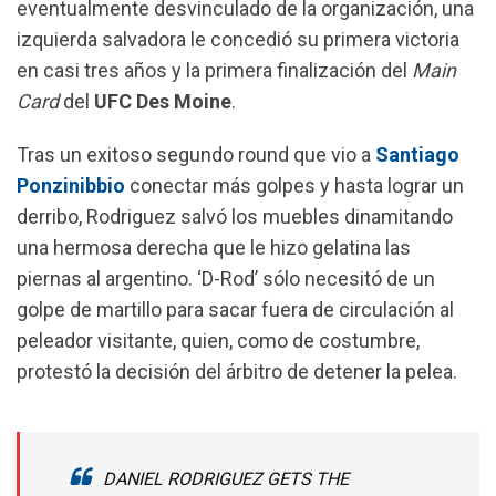
eventualmente desvinculado de la organización, una
b
s
g
l
izquierda salvadora le concedió su primera victoria
o
A
r
en casi tres años y la primera finalización del
Main
o
p
a
Card
del
UFC Des Moine
.
k
p
m
Tras un exitoso segundo round que vio a
Santiago
Ponzinibbio
conectar más golpes y hasta lograr un
derribo, Rodriguez salvó los muebles dinamitando
una hermosa derecha que le hizo gelatina las
piernas al argentino. ‘D-Rod’ sólo necesitó de un
golpe de martillo para sacar fuera de circulación al
peleador visitante, quien, como de costumbre,
protestó la decisión del árbitro de detener la pelea.
DANIEL RODRIGUEZ GETS THE