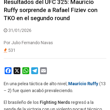
Resultados del UFC 325: Maurício
Ruffy sorprende a Rafael Fiziev con
TKO en el segundo round
31/01/2026
Por
Julio Fernando Navas
531
F
X
W
T
E
a
h
e
m
En una pelea táctica de alto nivel,
Maurício Ruffy
(13
c
a
l
a
– 2) fue quien acabó prevaleciendo.
e
t
e
i
b
s
g
l
El brasileño de los
Fighting Nerds
regresó a la
o
A
r
senda de la victoria con un violento nocaut técnico