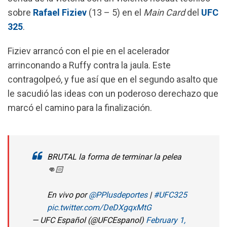
o
p
a
sobre
Rafael Fiziev
(13 – 5) en el
Main Card
del
UFC
k
p
m
325
.
Fiziev arrancó con el pie en el acelerador
arrinconando a Ruffy contra la jaula. Este
contragolpeó, y fue así que en el segundo asalto que
le sacudió las ideas con un poderoso derechazo que
marcó el camino para la finalización.
BRUTAL la forma de terminar la pelea
👊🏻
En vivo por
@PPlusdeportes
|
#UFC325
pic.twitter.com/DeDXgqxMtG
— UFC Español (@UFCEspanol)
February 1,