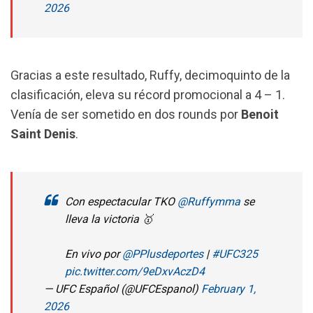
2026
Gracias a este resultado, Ruffy, decimoquinto de la
clasificación, eleva su récord promocional a 4 – 1.
Venía de ser sometido en dos rounds por
Benoit
Saint Denis
.
Con espectacular TKO
@Ruffymma
se
lleva la victoria 🥇
En vivo por
@PPlusdeportes
|
#UFC325
pic.twitter.com/9eDxvAczD4
— UFC Español (@UFCEspanol)
February 1,
2026