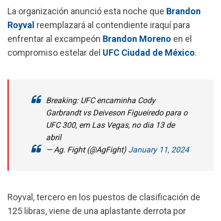
o
A
r
La organización anunció esta noche que
Brandon
o
p
a
Royval
reemplazará al contendiente iraquí para
k
p
m
enfrentar al excampeón
Brandon Moreno
en el
compromiso estelar del
UFC Ciudad de México
.
Breaking: UFC encaminha Cody
Garbrandt vs Deiveson Figueiredo para o
UFC 300, em Las Vegas, no dia 13 de
abril
— Ag. Fight (@AgFight)
January 11, 2024
Royval, tercero en los puestos de clasificación de
125 libras, viene de una aplastante derrota por