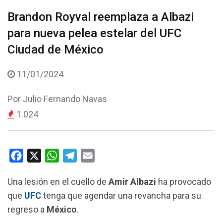
Brandon Royval reemplaza a Albazi
para nueva pelea estelar del UFC
Ciudad de México
11/01/2024
Por
Julio Fernando Navas
1.024
F
X
W
T
E
a
h
e
m
Una lesión en el cuello de
Amir Albazi
ha provocado
c
a
l
a
que
UFC
tenga que agendar una revancha para su
e
t
e
i
regreso a
México
.
b
s
g
l