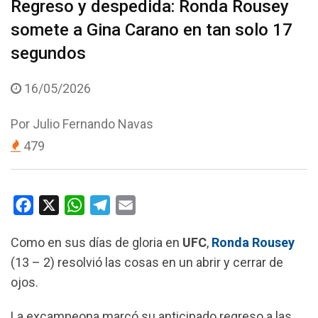
Regreso y despedida: Ronda Rousey
somete a Gina Carano en tan solo 17
segundos
16/05/2026
Por
Julio Fernando Navas
479
F
X
W
T
E
a
h
e
m
Como en sus días de gloria en
UFC
,
Ronda Rousey
c
a
l
a
(13 – 2) resolvió las cosas en un abrir y cerrar de
e
t
e
i
ojos.
b
s
g
l
o
A
r
La excampeona marcó su anticipado regreso a las