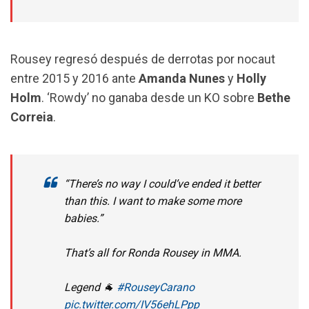
Rousey regresó después de derrotas por nocaut
entre 2015 y 2016 ante
Amanda Nunes
y
Holly
Holm
. ‘Rowdy’ no ganaba desde un KO sobre
Bethe
Correia
.
“There’s no way I could’ve ended it better
than this. I want to make some more
babies.”
That’s all for Ronda Rousey in MMA.
Legend 🐐
#RouseyCarano
pic.twitter.com/IV56ehLPpp