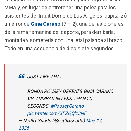
o
p
a
MMA y, en lugar de entretener una pelea para los
k
p
m
asistentes del Intuit Dome de Los Ángeles, capitalizó
un error de
Gina Carano
(7 – 2), una de las pioneras
de la rama femenina del deporte, para derribarla,
montarla y someterla con una letal palanca al brazo.
Todo en una secuencia de diecisiete segundos.
JUST LIKE THAT.
RONDA ROUSEY DEFEATS GINA CARANO
VIA ARMBAR IN LESS THAN 20
SECONDS.
#RouseyCarano
pic.twitter.com/XFZQQlz3NF
— Netflix Sports (@netflixsports)
May 17,
2026