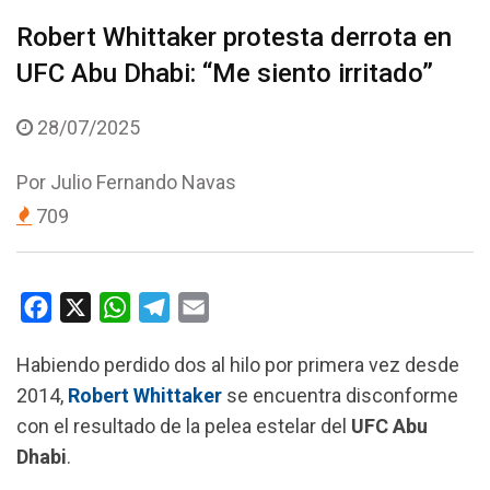
Robert Whittaker protesta derrota en
UFC Abu Dhabi: “Me siento irritado”
28/07/2025
Por
Julio Fernando Navas
709
F
X
W
T
E
a
h
e
m
Habiendo perdido dos al hilo por primera vez desde
c
a
l
a
2014,
Robert Whittaker
se encuentra disconforme
e
t
e
i
con el resultado de la pelea estelar del
UFC Abu
b
s
g
l
Dhabi
.
o
A
r