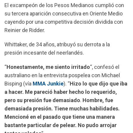
o
p
a
El excampeón de los Pesos Medianos cumplió con
k
p
m
su tercera aparición consecutiva en Oriente Medio
cayendo por una competitiva decisión dividida con
Reinier de Ridder.
Whittaker, de 34 años, atribuyó su derrota a la
presión incesante del neerlandés.
“
Honestamente, me siento irritado
“, confesó el
australiano en la entrevista pospelea con Michael
Bisping (vía
MMA Junkie
). “
Hizo lo que dijo que iba
a hacer. Me pareció haber hecho lo requerido,
pero su presión fue demasiado
.
Hombre, fue
demasiada presión. Tiene muchas habilidades.
Mencioné en el pasado que tiene una manera
bastante particular de pelear. No pudo arrojar