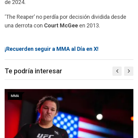
de 2024.
‘The Reaper’ no perdía por decisión dividida desde
una derrota con
Court McGee
en 2013.
¡Recuerden seguir a MMA al Día en X!
Te podría interesar
MMA