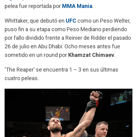
k
p
m
pelea fue reportada por
MMA Mania
.
Whittaker, que debutó en
UFC
como un Peso Welter,
puso fin a su etapa como Peso Mediano perdiendo
por fallo dividido frente a Reinier de Ridder el pasado
26 de julio en Abu Dhabi. Ocho meses antes fue
sometido en un round por
Khamzat Chimaev
.
‘The Reaper’ se encuentra 1 – 3 en sus últimas
cuatro peleas.