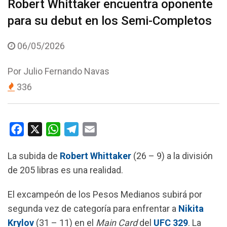
Robert Whittaker encuentra oponente
para su debut en los Semi-Completos
06/05/2026
Por
Julio Fernando Navas
336
F
X
W
T
E
a
h
e
m
La subida de
Robert Whittaker
(26 – 9) a la división
c
a
l
a
de 205 libras es una realidad.
e
t
e
i
b
s
g
l
El excampeón de los Pesos Medianos subirá por
o
A
r
segunda vez de categoría para enfrentar a
Nikita
o
p
a
Krylov
(31 – 11) en el
Main Card
del
UFC 329
. La