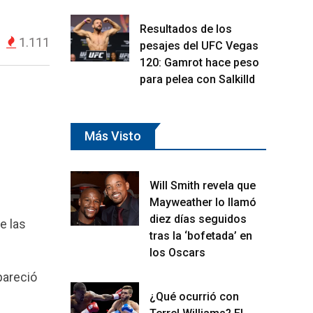
Resultados de los
1.111
pesajes del UFC Vegas
120: Gamrot hace peso
para pelea con Salkilld
Más Visto
Will Smith revela que
Mayweather lo llamó
diez días seguidos
e las
tras la ‘bofetada’ en
los Oscars
pareció
¿Qué ocurrió con