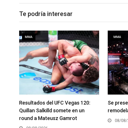
Te podría interesar
MMA
MMA
:
Se presenta un nuevo y
Roberto 
remodelado UFC Meta Apex
Champio
08/08/2026
08/08/