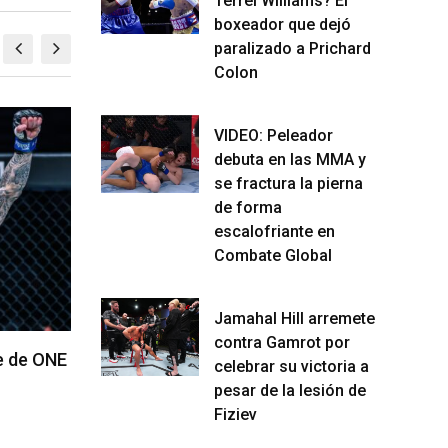
Terrel Williams? El
boxeador que dejó
paralizado a Prichard
Colon
MMA
M
VIDEO: Peleador
debuta en las MMA y
se fractura la pierna
de forma
escalofriante en
Combate Global
Jamahal Hill arremete
contra Gamrot por
sar al
Resultados de los pesajes del UFC
Resu
celebrar su victoria a
esentante
Vegas 120: Gamrot hace peso
Quil
pesar de la lesión de
para pelea con Salkilld
roun
Fiziev