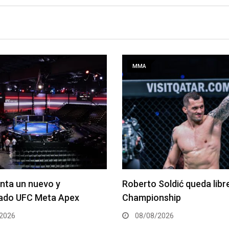
MMA
Soldić queda libre de ONE
Kamaru Usman debe regre
nship
Peso Welter, afirma repr
2026
07/08/2026