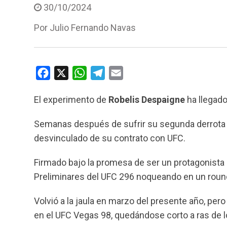
30/10/2024
Por
Julio Fernando Navas
F
X
W
T
E
a
h
e
m
El experimento de
Robelis Despaigne
ha llegado 
c
a
l
a
e
t
e
i
Semanas después de sufrir su segunda derrota s
b
s
g
l
desvinculado de su contrato con UFC.
o
A
r
o
p
a
Firmado bajo la promesa de ser un protagonista 
k
p
m
Preliminares del UFC 296 noqueando en un round
Volvió a la jaula en marzo del presente año, pe
en el UFC Vegas 98, quedándose corto a ras de l