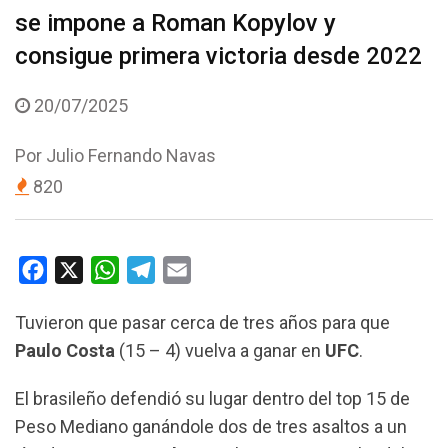
se impone a Roman Kopylov y
consigue primera victoria desde 2022
20/07/2025
Por
Julio Fernando Navas
820
F
X
W
T
E
a
h
e
m
Tuvieron que pasar cerca de tres años para que
c
a
l
a
Paulo Costa
(15 – 4) vuelva a ganar en
UFC
.
e
t
e
i
b
s
g
l
El brasileño defendió su lugar dentro del top 15 de
o
A
r
Peso Mediano ganándole dos de tres asaltos a un
o
p
a