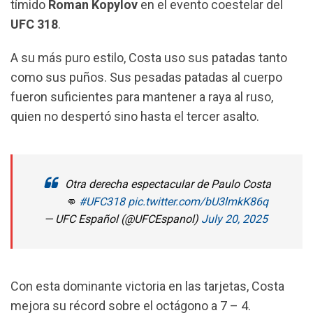
tímido
Roman Kopylov
en el evento coestelar del
k
p
m
UFC 318
.
A su más puro estilo, Costa uso sus patadas tanto
como sus puños. Sus pesadas patadas al cuerpo
fueron suficientes para mantener a raya al ruso,
quien no despertó sino hasta el tercer asalto.
Otra derecha espectacular de Paulo Costa
👊
#UFC318
pic.twitter.com/bU3lmkK86q
— UFC Español (@UFCEspanol)
July 20, 2025
Con esta dominante victoria en las tarjetas, Costa
mejora su récord sobre el octágono a 7 – 4.