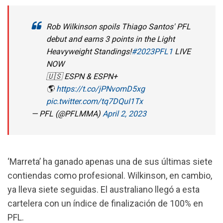
Rob Wilkinson spoils Thiago Santos' PFL
debut and earns 3 points in the Light
Heavyweight Standings!
#2023PFL1
LIVE
NOW
🇺🇸 ESPN & ESPN+
🌎
https://t.co/jPNvomD5xg
pic.twitter.com/tq7DQuI1Tx
— PFL (@PFLMMA)
April 2, 2023
‘Marreta’ ha ganado apenas una de sus últimas siete
contiendas como profesional. Wilkinson, en cambio,
ya lleva siete seguidas. El australiano llegó a esta
cartelera con un índice de finalización de 100% en
PFL.