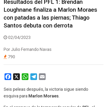
Resultados del PFL 1: Brendan
Loughnane finaliza a Marlon Moraes
con patadas a las piernas; Thiago
Santos debuta con derrota
02/04/2023
Por
Julio Fernando Navas
790
F
X
W
T
E
a
h
e
m
Seis peleas después, la victoria sigue siendo
c
a
l
a
esquiva para
Marlon Moraes
.
e
t
e
i
b
s
g
l