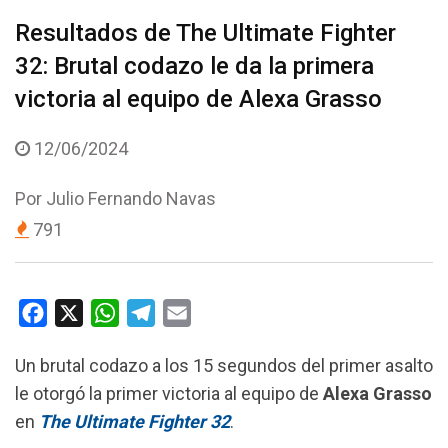
Resultados de The Ultimate Fighter
32: Brutal codazo le da la primera
victoria al equipo de Alexa Grasso
12/06/2024
Por
Julio Fernando Navas
791
F
X
W
T
E
a
h
e
m
Un brutal codazo a los 15 segundos del primer asalto
c
a
l
a
le otorgó la primer victoria al equipo de
Alexa Grasso
e
t
e
i
en
The Ultimate Fighter 32
.
b
s
g
l