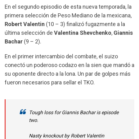
o
A
r
En el segundo episodio de esta nueva temporada, la
o
p
a
primera selección de Peso Mediano de la mexicana,
k
p
m
Robert Valentin
(10 – 3) finalizó fugazmente a la
última selección de
Valentina Shevchenko
,
Giannis
Bachar
(9 – 2).
En el primer intercambio del combate, el suizo
conectó un poderoso codazo en la sien que mandó a
su oponente directo a la lona. Un par de golpes más
fueron necesarios para sellar el TKO.
Tough loss for Giannis Bachar is episode
two.
Nasty knockout by Robert Valentin