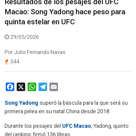
Resultados de los pesajes del UFC
Macao: Song Yadong hace peso para
quinta estelar en UFC
29/05/2026
Por
Julio Fernando Navas
344
F
X
W
T
E
a
h
e
m
Song Yadong
superó la báscula para la que será su
c
a
l
a
primera pelea en su natal China desde 2018.
e
t
e
i
b
s
g
l
Durante los pesajes del
UFC Macao
, Yadong, quinto
o
A
r
del ranking, firmó 136 libras.