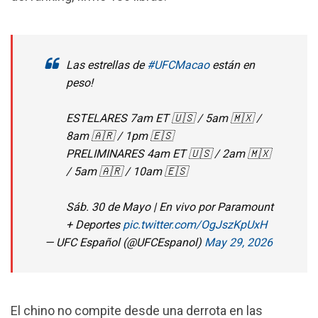
o
p
a
k
p
m
Las estrellas de
#UFCMacao
están en
peso!
ESTELARES 7am ET 🇺🇸 / 5am 🇲🇽 /
8am 🇦🇷 / 1pm 🇪🇸⁣⁣
PRELIMINARES 4am ET 🇺🇸 / 2am 🇲🇽
/ 5am 🇦🇷 / 10am 🇪🇸⁣⁣
Sáb. 30 de Mayo | En vivo por Paramount
+ Deportes
pic.twitter.com/OgJszKpUxH
— UFC Español (@UFCEspanol)
May 29, 2026
El chino no compite desde una derrota en las