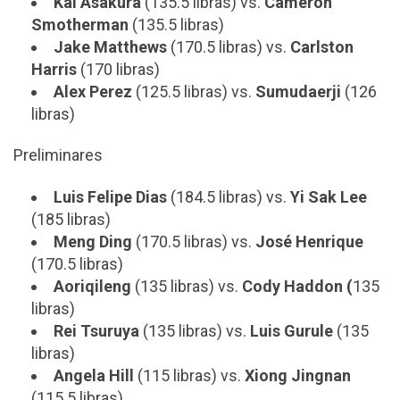
Kai Asakura
(135.5 libras) vs.
Cameron
Smotherman
(135.5 libras)
Jake Matthews
(170.5 libras) vs.
Carlston
Harris
(170 libras)
Alex Perez
(125.5 libras) vs.
Sumudaerji
(126
libras)
Preliminares
Luis Felipe Dias
(184.5 libras) vs.
Yi Sak Lee
(185 libras)
Meng Ding
(170.5 libras) vs.
José Henrique
(170.5 libras)
Aoriqileng
(135 libras) vs.
Cody Haddon (
135
libras)
Rei Tsuruya
(135 libras) vs.
Luis Gurule
(135
libras)
Angela Hill
(115 libras) vs.
Xiong Jingnan
(115.5 libras)