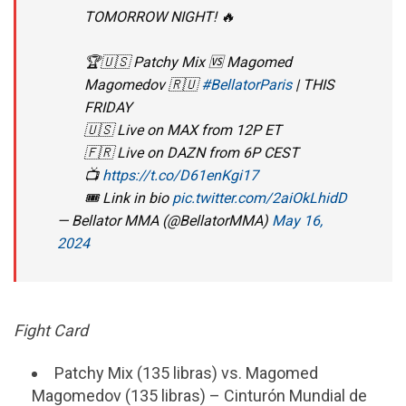
TOMORROW NIGHT! 🔥
🏆🇺🇸 Patchy Mix 🆚 Magomed
Magomedov 🇷🇺
#BellatorParis
| THIS
FRIDAY
🇺🇸 Live on MAX from 12P ET
🇫🇷 Live on DAZN from 6P CEST
📺
https://t.co/D61enKgi17
🎟️ Link in bio
pic.twitter.com/2aiOkLhidD
— Bellator MMA (@BellatorMMA)
May 16,
2024
Fight Card
Patchy Mix (135 libras) vs. Magomed
Magomedov (135 libras) – Cinturón Mundial de