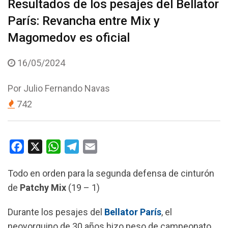
Resultados de los pesajes del Bellator
París: Revancha entre Mix y
Magomedov es oficial
16/05/2024
Por
Julio Fernando Navas
742
F
X
W
T
E
a
h
e
m
Todo en orden para la segunda defensa de cinturón
c
a
l
a
de
Patchy Mix
(19 – 1)
e
t
e
i
b
s
g
l
Durante los pesajes del
Bellator París
, el
o
A
r
neoyorquino de 30 años hizo peso de campeonato