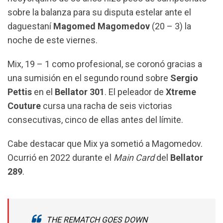
o
p
a
sobre la balanza para su disputa estelar ante el
k
p
m
daguestaní
Magomed Magomedov
(20 – 3) la
noche de este viernes.
Mix, 19 – 1 como profesional, se coronó gracias a
una sumisión en el segundo round sobre
Sergio
Pettis
en el
Bellator 301
. El peleador de
Xtreme
Couture
cursa una racha de seis victorias
consecutivas, cinco de ellas antes del límite.
Cabe destacar que Mix ya sometió a Magomedov.
Ocurrió en 2022 durante el
Main Card
del
Bellator
289
.
THE REMATCH GOES DOWN