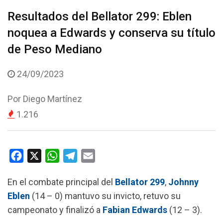
Resultados del Bellator 299: Eblen
noquea a Edwards y conserva su título
de Peso Mediano
24/09/2023
Por
Diego Martínez
1.216
F
X
W
T
E
a
h
e
m
En el combate principal del
Bellator
299
,
Johnny
c
a
l
a
Eblen
(14 – 0) mantuvo su invicto, retuvo su
e
t
e
i
campeonato y finalizó a
Fabian
Edwards
(12 – 3).
b
s
g
l