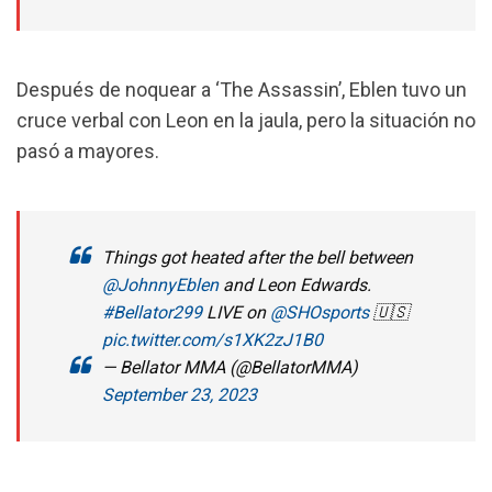
Después de noquear a ‘The Assassin’, Eblen tuvo un
cruce verbal con Leon en la jaula, pero la situación no
pasó a mayores.
Things got heated after the bell between
@JohnnyEblen
and Leon Edwards.
#Bellator299
LIVE on
@SHOsports
🇺🇸
pic.twitter.com/s1XK2zJ1B0
— Bellator MMA (@BellatorMMA)
September 23, 2023