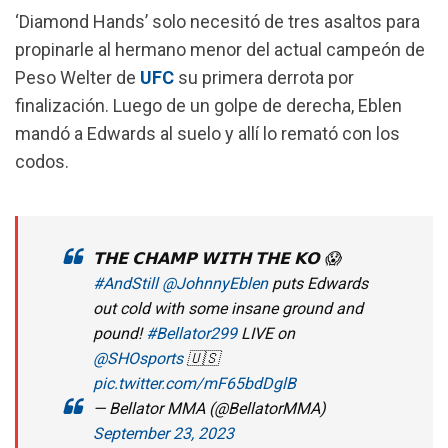
o
A
r
‘Diamond Hands’ solo necesitó de tres asaltos para
o
p
a
propinarle al hermano menor del actual campeón de
k
p
m
Peso Welter de
UFC
su primera derrota por
finalización. Luego de un golpe de derecha, Eblen
mandó a Edwards al suelo y allí lo remató con los
codos.
𝗧𝗛𝗘 𝗖𝗛𝗔𝗠𝗣 𝗪𝗜𝗧𝗛 𝗧𝗛𝗘 𝗞𝗢 😱
#AndStill
@JohnnyEblen
puts Edwards
out cold with some insane ground and
pound!
#Bellator299
LIVE on
@SHOsports
🇺🇸
pic.twitter.com/mF65bdDglB
— Bellator MMA (@BellatorMMA)
September 23, 2023