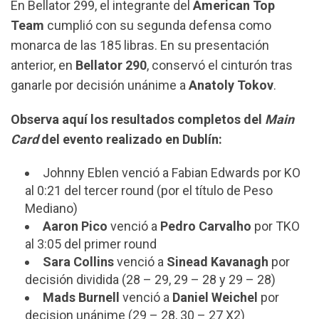
En Bellator 299, el integrante del
American Top
Team
cumplió con su segunda defensa como
monarca de las 185 libras. En su presentación
anterior, en
Bellator
290
, conservó el cinturón tras
ganarle por decisión unánime a
Anatoly
Tokov
.
Observa aquí los resultados completos del
Main
Card
del evento realizado en Dublín:
Johnny Eblen venció a Fabian Edwards por KO
al 0:21 del tercer round (por el título de Peso
Mediano)
Aaron
Pico
venció a
Pedro
Carvalho
por TKO
al 3:05 del primer round
Sara
Collins
venció a
Sinead
Kavanagh
por
decisión dividida (28 – 29, 29 – 28 y 29 – 28)
Mads
Burnell
venció a
Daniel
Weichel
por
decision unánime (29 – 28, 30 – 27 X2)