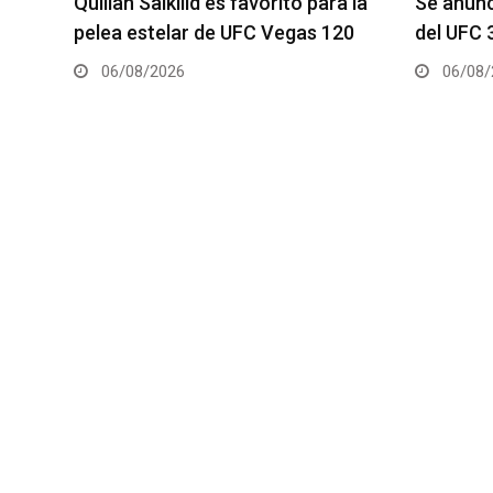
a la
Se anuncia la cartelera completa
La hija 
20
del UFC 331
el Dana 
06/08/2026
05/08/