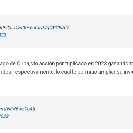
!!!!
pic.twitter.com/JJqOVCElSO
023
iago de Cuba, vio acción por triplicado en 2023 ganando 
undos, respectivamente, lo cual le permitió ampliar su invi
.com/NFX6wz1g4b
2022