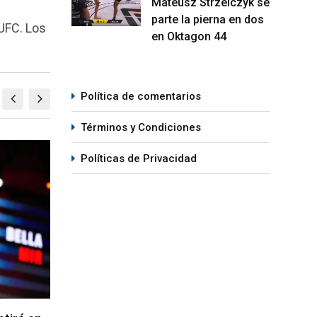
Mateusz Strzelczyk se
parte la pierna en dos
UFC. Los
en Oktagon 44
Política de comentarios
Términos y Condiciones
MMA
M
Políticas de Privacidad