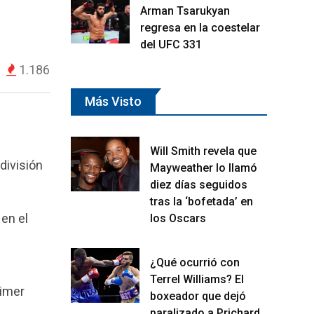
Arman Tsarukyan
regresa en la coestelar
del UFC 331
1.186
Más Visto
Will Smith revela que
división
Mayweather lo llamó
diez días seguidos
tras la ‘bofetada’ en
en el
los Oscars
¿Qué ocurrió con
Terrel Williams? El
rimer
boxeador que dejó
paralizado a Prichard