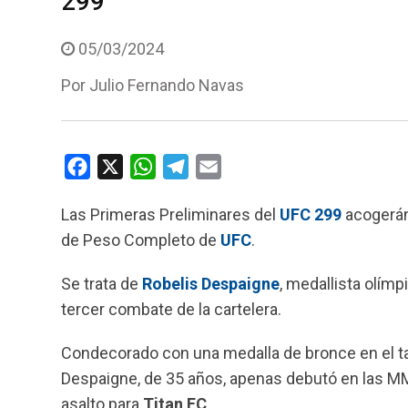
299
05/03/2024
Por
Julio Fernando Navas
F
X
W
T
E
a
h
e
m
Las Primeras Preliminares del
UFC 299
acogerán 
c
a
l
a
de Peso Completo de
UFC
.
e
t
e
i
b
s
g
l
Se trata de
Robelis Despaigne
, medallista olím
o
A
r
tercer combate de la cartelera.
o
p
a
k
p
m
Condecorado con una medalla de bronce en el 
Despaigne, de 35 años, apenas debutó en las M
asalto para
Titan FC
.