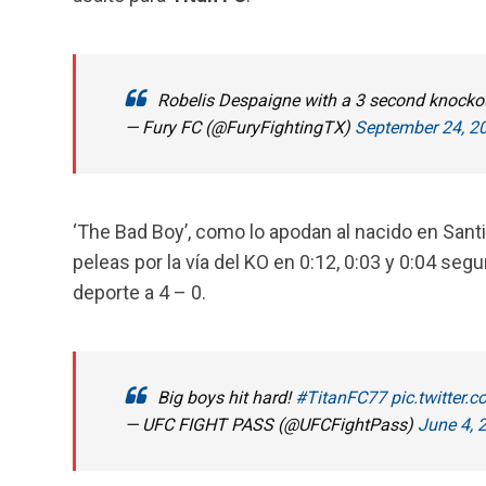
Robelis Despaigne with a 3 second knockout
— Fury FC (@FuryFightingTX)
September 24, 2
‘The Bad Boy’, como lo apodan al nacido en Sant
peleas por la vía del KO en 0:12, 0:03 y 0:04 seg
deporte a 4 – 0.
Big boys hit hard!
#TitanFC77
pic.twitter
— UFC FIGHT PASS (@UFCFightPass)
June 4, 