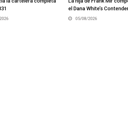
de Frank Mir competirá en
Joshua Van vs. Alexandre
White’s Contender Series
2 será la pelea estelar de
2026
05/08/2026