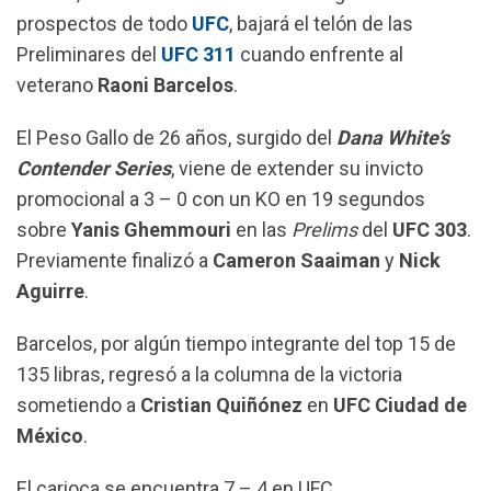
o
p
a
prospectos de todo
UFC
, bajará el telón de las
k
p
m
Preliminares del
UFC 311
cuando enfrente al
veterano
Raoni Barcelos
.
El Peso Gallo de 26 años, surgido del
Dana White’s
Contender Series
, viene de extender su invicto
promocional a 3 – 0 con un KO en 19 segundos
sobre
Yanis Ghemmouri
en las
Prelims
del
UFC 303
.
Previamente finalizó a
Cameron Saaiman
y
Nick
Aguirre
.
Barcelos, por algún tiempo integrante del top 15 de
135 libras, regresó a la columna de la victoria
sometiendo a
Cristian Quiñónez
en
UFC Ciudad de
México
.
El carioca se encuentra 7 – 4 en UFC.