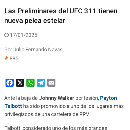
Las Preliminares del UFC 311 tienen
nueva pelea estelar
17/01/2025
Por
Julio Fernando Navas
885
F
X
W
T
E
a
h
e
m
Ante la baja de
Johnny Walker
por lesión,
Payton
c
a
l
a
Talbott
ha sido promovido a uno de los lugares más
e
t
e
i
privilegiados de una cartelera de PPV.
b
s
g
l
o
A
r
Talbott, considerado uno de los más grandes