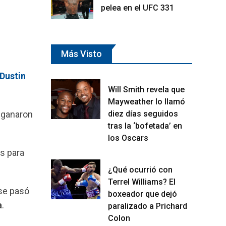
pelea en el UFC 331
Más Visto
Dustin
Will Smith revela que
Mayweather lo llamó
diez días seguidos
 ganaron
tras la ‘bofetada’ en
los Oscars
s para
¿Qué ocurrió con
Terrel Williams? El
 se pasó
boxeador que dejó
a
.
paralizado a Prichard
Colon