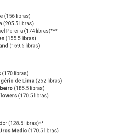
e (156 libras)
 (205.5 libras)
el Pereira (174 libras)***
en
(155.5 libras)
land
(169.5 libras)
s
(170 libras)
gério de Lima
(262 libras)
ibeiro
(185.5 libras)
Flowers
(170.5 libras)
dor (128.5 libras)**
Uros Medic
(170.5 libras)