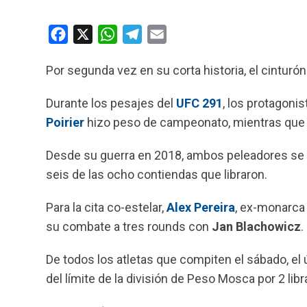
F
X
W
T
E
a
h
e
m
Por segunda vez en su corta historia, el cinturón
c
a
l
a
e
t
e
i
Durante los pesajes del
UFC 291
, los protagoni
b
s
g
l
Poirier
hizo peso de campeonato, mientras qu
o
A
r
o
p
a
Desde su guerra en 2018, ambos peleadores se
k
p
m
seis de las ocho contiendas que libraron.
Para la cita co-estelar,
Alex Pereira
, ex-monarca
su combate a tres rounds con
Jan Blachowicz
.
De todos los atletas que compiten el sábado, el
del límite de la división de Peso Mosca por 2 li