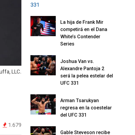
La hija de Frank Mir
competirá en el Dana
White’s Contender
Series
Joshua Van vs.
Alexandre Pantoja 2
uffa, LLC.
será la pelea estelar del
UFC 331
Arman Tsarukyan
regresa en la coestelar
del UFC 331
1.679
Gable Steveson recibe