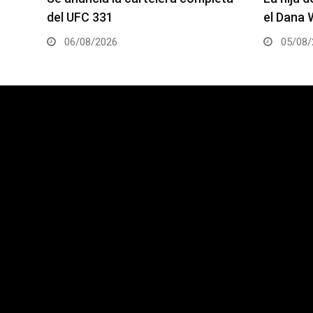
el Dana White’s Contender Series
2 será la
05/08/2026
05/08/