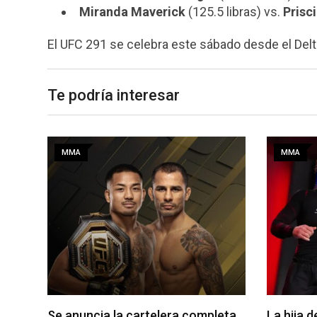
Miranda Maverick
(125.5 libras) vs.
Prisc
El UFC 291 se celebra este sábado desde el Delta
Te podría interesar
MMA
MMA
eta
La hija de Frank Mir competirá en
Joshua V