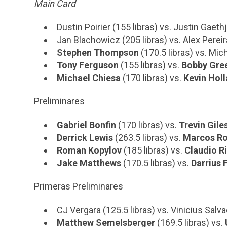
Main Card
Dustin Poirier (155 libras) vs. Justin Gaethj
Jan Blachowicz (205 libras) vs. Alex Pereira
Stephen Thompson
(170.5 libras) vs. Mich
Tony Ferguson
(155 libras) vs.
Bobby Gre
Michael Chiesa
(170 libras) vs.
Kevin Hol
Preliminares
Gabriel Bonfin
(170 libras) vs.
Trevin Gile
Derrick Lewis
(263.5 libras) vs.
Marcos Ro
Roman Kopylov
(185 libras) vs.
Claudio R
Jake Matthews
(170.5 libras) vs.
Darrius 
Primeras Preliminares
CJ Vergara (125.5 libras) vs. Vinicius Salva
Matthew Semelsberger
(169.5 libras) vs.