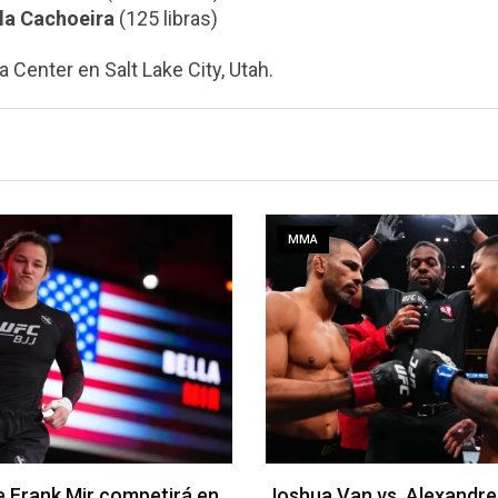
ila Cachoeira
(125 libras)
 Center en Salt Lake City, Utah.
MMA
an vs. Alexandre Pantoja
Arman Tsarukyan regresa 