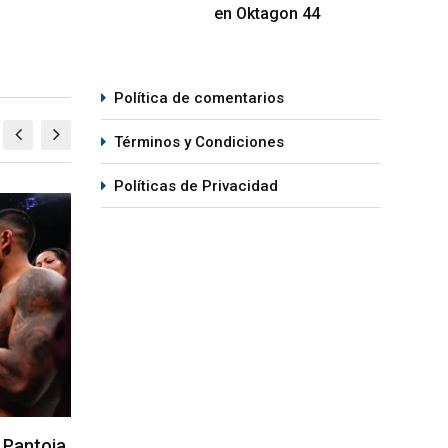
en Oktagon 44
Política de comentarios
Términos y Condiciones
Políticas de Privacidad
MMA
M
en la
Gable Steveson recibe pelea en el
Se a