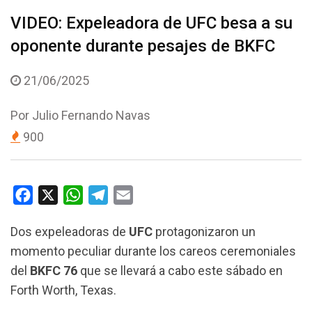
VIDEO: Expeleadora de UFC besa a su
oponente durante pesajes de BKFC
21/06/2025
Por
Julio Fernando Navas
900
F
X
W
T
E
a
h
e
m
Dos expeleadoras de
UFC
protagonizaron un
c
a
l
a
momento peculiar durante los careos ceremoniales
e
t
e
i
del
BKFC 76
que se llevará a cabo este sábado en
b
s
g
l
Forth Worth, Texas.
o
A
r
o
p
a