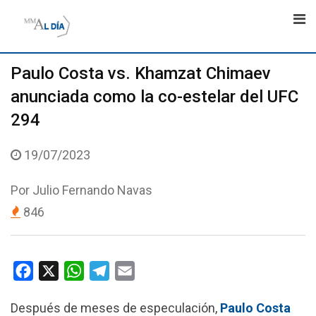
Skip
to
content
Paulo Costa vs. Khamzat Chimaev
anunciada como la co-estelar del UFC
294
19/07/2023
Por
Julio Fernando Navas
846
F
X
W
T
E
a
h
e
m
Después de meses de especulación,
Paulo Costa
c
a
l
a