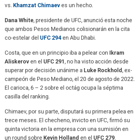
vs.
Khamzat Chimaev
es un hecho.
e
t
e
i
b
s
g
l
Dana White
, presidente de UFC, anunció esta noche
o
A
r
que ambos Pesos Medianos colisionarán en la cita
o
p
a
co-estelar del
UFC 294
en Abu Dhabi.
k
p
m
Costa, que en un principio iba a pelear con
Ikram
Aliskerov
en el
UFC 291
, no ha visto acción desde
superar por decisión unánime a
Luke Rockhold
, ex-
campeón de Peso Mediano, el 20 de agosto de 2022.
El carioca, 6 – 2 sobre el octág ocupa la séptima
casilla del ranking.
Chimaev, por su parte, disputará su primera pelea en
trece meses. El checheno, invicto en UFC, firmó su
quinta victoria en la empresa con una sumisión en
un round sobre
Kevin Holland
en el
UFC 279
.