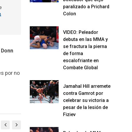
paralizado a Prichard
m
Colon
A
VIDEO: Peleador
debuta en las MMA y
se fractura la pierna
e
Donn
de forma
escalofriante en
Combate Global
es por no
Jamahal Hill arremete
contra Gamrot por
celebrar su victoria a
pesar de la lesión de
Fiziev