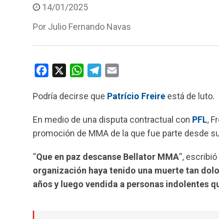
14/01/2025
Por
Julio Fernando Navas
F
X
W
T
E
a
h
e
m
Podría decirse que
Patrício Freire
está de luto.
c
a
l
a
e
t
e
i
En medio de una disputa contractual con
PFL
, F
b
s
g
l
promoción de MMA de la que fue parte desde su
o
A
r
o
p
a
“
Que en paz descanse Bellator MMA
“, escribió 
k
p
m
organización haya tenido una muerte tan dolo
años y luego vendida a personas indolentes qu