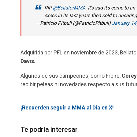
RIP
@BellatorMMA
. It’s sad it’s come to
execs in its last years then sold to uncaring 
— Patricio Pitbull (@PatricioPitbull)
January 14
Adquirida por PFL en noviembre de 2023, Bellat
Davis
.
Algunos de sus campeones, como Freire,
Corey
recibir peleas ni novedades respecto a sus futu
¡Recuerden seguir a MMA al Día en X!
Te podría interesar