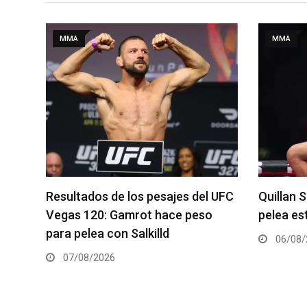
MMA
MMA
 UFC
Quillan Salkilld es favorito para la
Se anunc
pelea estelar de UFC Vegas 120
del UFC 
06/08/2026
06/08/