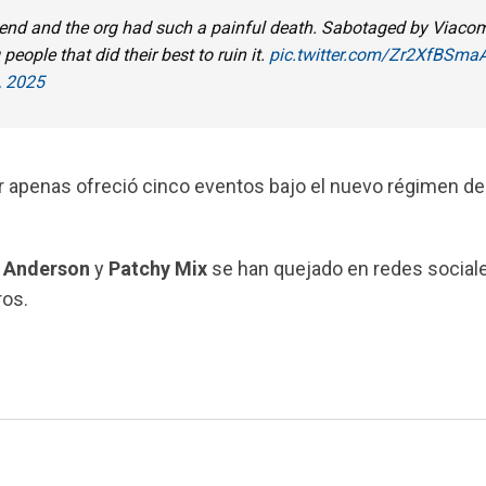
 an end and the org had such a painful death. Sabotaged by Viaco
people that did their best to ruin it.
pic.twitter.com/Zr2XfBSma
, 2025
or apenas ofreció cinco eventos bajo el nuevo régimen d
 Anderson
y
Patchy Mix
se han quejado en redes social
ros.