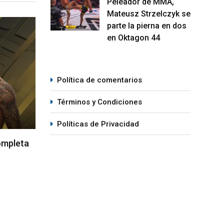
Peleador de MMA,
Mateusz Strzelczyk se
parte la pierna en dos
MMA
M
en Oktagon 44
Política de comentarios
Términos y Condiciones
Políticas de Privacidad
etirá en
Joshua Van vs. Alexandre Pantoja
Resu
 Series
2 será la pelea estelar del UFC 331
Vega
para
05/08/2026
07