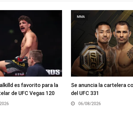
MMA
ia la cartelera completa
La hija de Frank Mir comp
331
el Dana White’s Contender
2026
05/08/2026