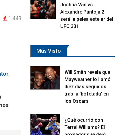
Joshua Van vs.
Alexandre Pantoja 2
1.443
será la pelea estelar del
UFC 331
Más Visto
Will Smith revela que
ator
,
Mayweather lo llamó
diez días seguidos
tras la ‘bofetada’ en
a
los Oscars
imos
¿Qué ocurrió con
Terrel Williams? El
boxeador que dejó