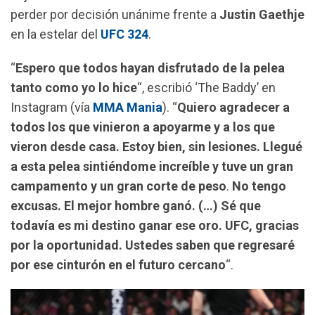
k
p
m
perder por decisión unánime frente a
Justin Gaethje
en la estelar del
UFC 324
.
“
Espero que todos hayan disfrutado de la pelea
tanto como yo lo hice
“, escribió ‘The Baddy’ en
Instagram (vía
MMA Mania
). “
Quiero agradecer a
todos los que vinieron a apoyarme y a los que
vieron desde casa. Estoy bien, sin lesiones. Llegué
a esta pelea sintiéndome increíble y tuve un gran
campamento y un gran corte de peso
.
No tengo
excusas. El mejor hombre ganó. (…) Sé que
todavía es mi destino ganar ese oro. UFC, gracias
por la oportunidad. Ustedes saben que regresaré
por ese cinturón en el futuro cercano
“.