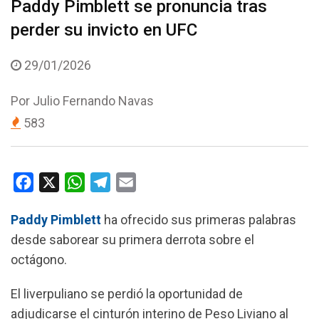
Paddy Pimblett se pronuncia tras
perder su invicto en UFC
29/01/2026
Por
Julio Fernando Navas
583
F
X
W
T
E
a
h
e
m
Paddy Pimblett
ha ofrecido sus primeras palabras
c
a
l
a
desde saborear su primera derrota sobre el
e
t
e
i
octágono.
b
s
g
l
o
A
r
El liverpuliano se perdió la oportunidad de
o
p
a
adjudicarse el cinturón interino de Peso Liviano al