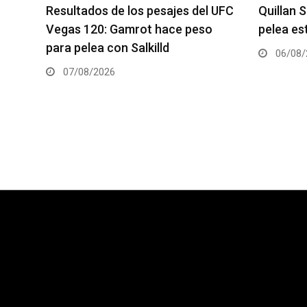
 UFC
Quillan Salkilld es favorito para la
Se anunc
pelea estelar de UFC Vegas 120
del UFC 
06/08/2026
06/08/