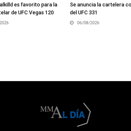
ia la cartelera completa
La hija de Frank Mir comp
331
el Dana White’s Contender
2026
05/08/2026