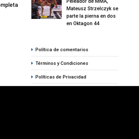
Peleador de MMA,
etirá en
Joshua Van vs. Alexandre Pantoja
Resu
Mateusz Strzelczyk se
 Series
2 será la pelea estelar del UFC 331
Vega
parte la pierna en dos
para
en Oktagon 44
05/08/2026
07
Política de comentarios
Términos y Condiciones
Políticas de Privacidad