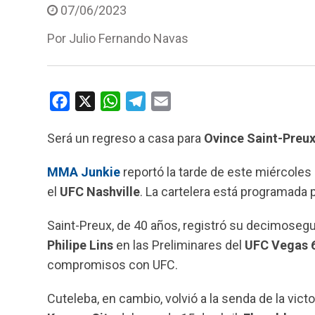
07/06/2023
Por
Julio Fernando Navas
F
X
W
T
E
a
h
e
m
Será un regreso a casa para
Ovince Saint-Preu
c
a
l
a
e
t
e
i
MMA Junkie
reportó la tarde de este miércoles 
b
s
g
l
el
UFC Nashville
. La cartelera está programada p
o
A
r
o
p
a
Saint-Preux, de 40 años, registró su decimoseg
k
p
m
Philipe Lins
en las Preliminares del
UFC Vegas 
compromisos con UFC.
Cuteleba, en cambio, volvió a la senda de la vict