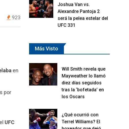
Joshua Van vs.
Alexandre Pantoja 2
923
será la pelea estelar del
UFC 331
Más Visto
Will Smith revela que
elaba
en
Mayweather lo llamó
diez días seguidos
tras la ‘bofetada’ en
s por
los Oscars
¿Qué ocurrió con
Terrel Williams? El
el
UFC
boxeador que dejó