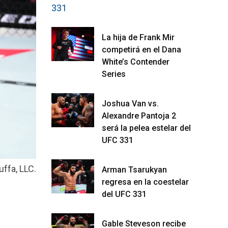
La hija de Frank Mir
competirá en el Dana
White’s Contender
Series
Joshua Van vs.
Alexandre Pantoja 2
será la pelea estelar del
UFC 331
uffa, LLC.
Arman Tsarukyan
regresa en la coestelar
del UFC 331
Gable Steveson recibe