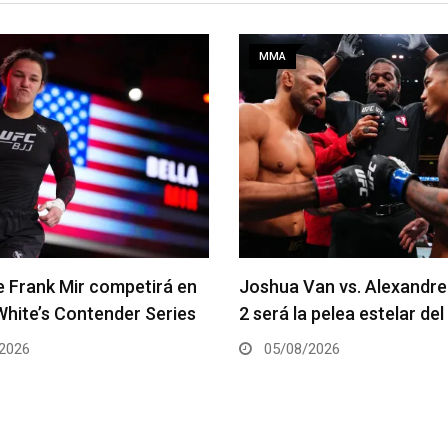
MMA
an vs. Alexandre Pantoja
Arman Tsarukyan regresa 
 pelea estelar del UFC 331
coestelar del UFC 331
2026
05/08/2026