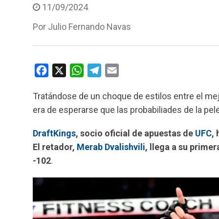
11/09/2024
Por
Julio Fernando Navas
F
X
W
T
E
a
h
e
m
Tratándose de un choque de estilos entre el mejor
c
a
l
a
era de esperarse que las probabiliades de la pel
e
t
e
i
b
s
g
l
DraftKings
, socio oficial de apuestas de
UFC
,
o
A
r
El retador,
Merab Dvalishvili
, llega a su prime
o
p
a
-102
.
k
p
m