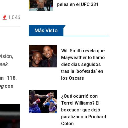
pelea en el UFC 331
1.046
Más Visto
Will Smith revela que
isión,
Mayweather lo llamó
eek
.
diez días seguidos
tras la ‘bofetada’ en
n -118.
los Oscars
og
con
¿Qué ocurrió con
Terrel Williams? El
boxeador que dejó
paralizado a Prichard
Colon