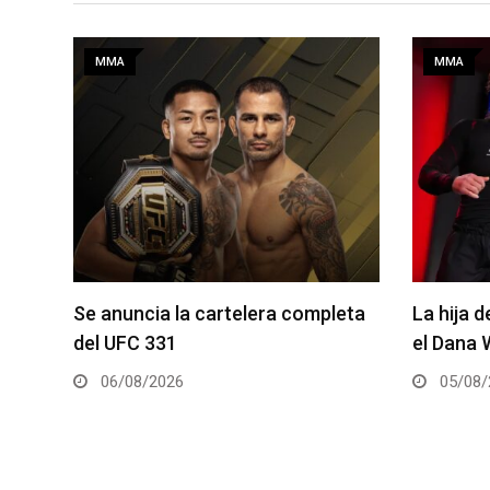
MMA
MMA
eta
La hija de Frank Mir competirá en
Joshua V
el Dana White’s Contender Series
2 será la
05/08/2026
05/08/