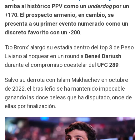
k
p
m
arriba al histórico PPV como un
underdog
por un
+170. El prospecto armenio, en cambio, se
presenta a su primer evento numerado como un
discreto favorito con un -200
.
‘Do Bronx’ alargó su estadía dentro del top 3 de Peso
Liviano al noquear en un round a
Beneil Dariush
durante el compromiso coestelar del
UFC 289
.
Salvo su derrota con Islam Makhachev en octubre
de 2022, el brasileño se ha mantenido impecable
ganando las doce peleas que ha disputado, once de
ellas por finalización.