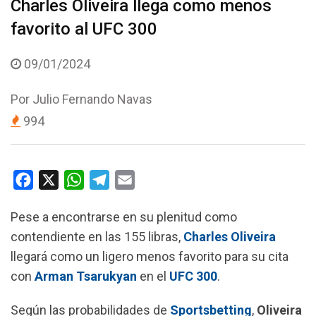
Charles Oliveira llega como menos
favorito al UFC 300
09/01/2024
Por
Julio Fernando Navas
994
F
X
W
T
E
a
h
e
m
Pese a encontrarse en su plenitud como
c
a
l
a
contendiente en las 155 libras,
Charles Oliveira
e
t
e
i
llegará como un ligero menos favorito para su cita
b
s
g
l
con
Arman Tsarukyan
en el
UFC 300
.
o
A
r
o
p
a
Según las probabilidades de
Sportsbetting
,
Oliveira