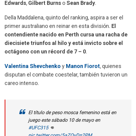
Edwards
,
Gilbert Burns
o
Sean Brady
.
Della Maddalena, quinto del ranking, aspira a ser el
primer australiano en reinar en esta división.
El
contendiente nacido en Perth cursa una racha de
diecisiete triunfos al hilo y está invicto sobre el
octágono con un récord de 7 – 0
.
Valentina Shevchenko
y
Manon Fiorot
, quienes
disputan el combate coestelar, también tuvieron un
careo intenso.
El título de peso mosca femenino está en
juego este sábado 10 de mayo en
#UFC315
👊
pic.twitter.com/5aZQvDn2PM