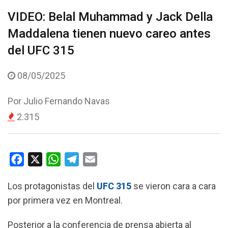
VIDEO: Belal Muhammad y Jack Della
Maddalena tienen nuevo careo antes
del UFC 315
08/05/2025
Por
Julio Fernando Navas
2.315
F
X
W
T
E
a
h
e
m
Los protagonistas del
UFC 315
se vieron cara a cara
c
a
l
a
por primera vez en Montreal.
e
t
e
i
b
s
g
l
Posterior a la conferencia de prensa abierta al