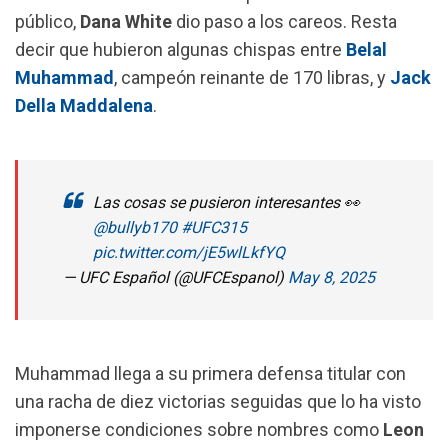
o
A
r
público,
Dana White
dio paso a los careos. Resta
o
p
a
decir que hubieron algunas chispas entre
Belal
k
p
m
Muhammad
, campeón reinante de 170 libras, y
Jack
Della Maddalena
.
Las cosas se pusieron interesantes 👀
@bullyb170
#UFC315
pic.twitter.com/jE5wlLkfYQ
— UFC Español (@UFCEspanol)
May 8, 2025
Muhammad llega a su primera defensa titular con
una racha de diez victorias seguidas que lo ha visto
imponerse condiciones sobre nombres como
Leon